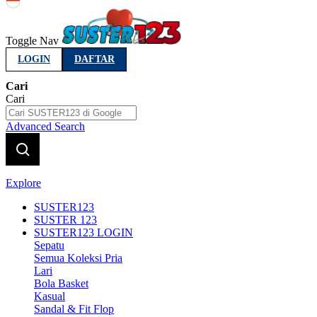
Indonesia
Toggle Nav
LOGIN
DAFTAR
Cari
Cari
Advanced Search
Explore
SUSTER123
SUSTER 123
SUSTER123 LOGIN
Sepatu
Semua Koleksi Pria
Lari
Bola Basket
Kasual
Sandal & Fit Flop