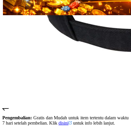
Read
HT OFFICIAL
13
SUSTER123
Reviews.
SUSTER 123
Tautan
halaman
SUSTER123
yang
LOGIN
sama.
SUSTER123
SITUS
SUSTER123
DAFTAR
SUSTER123
SLOT
SUSTER123
LINK
ALTERNATIF
SUSTER123
RESMI
Pengembalian:
Gratis dan Mudah untuk item tertentu dalam waktu
7 hari setelah pembelian. Klik
disini
untuk info lebih lanjut.