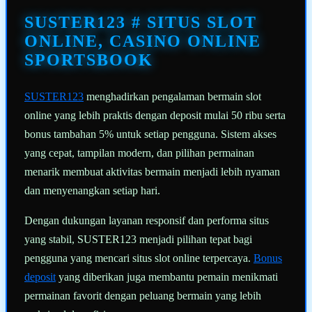
Tautan
halaman
SUSTER123 # SITUS SLOT
yang
sama.
ONLINE, CASINO ONLINE
SPORTSBOOK
SUSTER123
menghadirkan pengalaman bermain slot
online yang lebih praktis dengan deposit mulai 50 ribu serta
bonus tambahan 5% untuk setiap pengguna. Sistem akses
yang cepat, tampilan modern, dan pilihan permainan
menarik membuat aktivitas bermain menjadi lebih nyaman
dan menyenangkan setiap hari.
Dengan dukungan layanan responsif dan performa situs
yang stabil, SUSTER123 menjadi pilihan tepat bagi
pengguna yang mencari situs slot online terpercaya.
Bonus
deposit
yang diberikan juga membantu pemain menikmati
permainan favorit dengan peluang bermain yang lebih