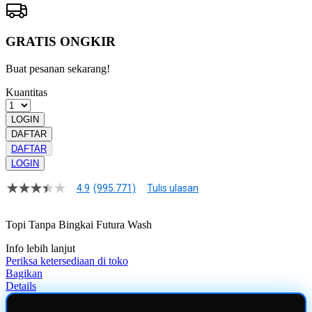
GRATIS ONGKIR
Buat pesanan sekarang!
Kuantitas
LOGIN
DAFTAR
DAFTAR
LOGIN
4.9
(995.771)
Tulis ulasan
4.9
dari
5
Topi Tanpa Bingkai Futura Wash
bintang,
nilai
Info lebih lanjut
rating
rata-
Periksa ketersediaan di toko
rata.
Bagikan
Read
Details
13
Reviews.