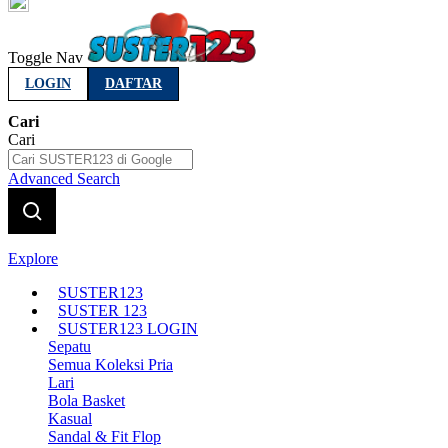
Indonesia
Toggle Nav
LOGIN
DAFTAR
Cari
Cari
Advanced Search
Explore
SUSTER123
SUSTER 123
SUSTER123 LOGIN
Sepatu
Semua Koleksi Pria
Lari
Bola Basket
Kasual
Sandal & Fit Flop