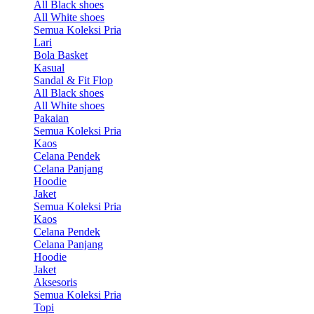
All Black shoes
All White shoes
Semua Koleksi Pria
Lari
Bola Basket
Kasual
Sandal & Fit Flop
All Black shoes
All White shoes
Pakaian
Semua Koleksi Pria
Kaos
Celana Pendek
Celana Panjang
Hoodie
Jaket
Semua Koleksi Pria
Kaos
Celana Pendek
Celana Panjang
Hoodie
Jaket
Aksesoris
Semua Koleksi Pria
Topi