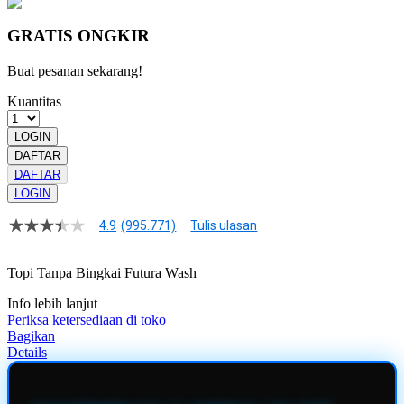
GRATIS ONGKIR
Buat pesanan sekarang!
Kuantitas
LOGIN
DAFTAR
DAFTAR
LOGIN
4.9
(995.771)
Tulis ulasan
4.9
dari
5
Topi Tanpa Bingkai Futura Wash
bintang,
nilai
Info lebih lanjut
rating
rata-
Periksa ketersediaan di toko
rata.
Bagikan
Read
Details
13
Reviews.
Tautan