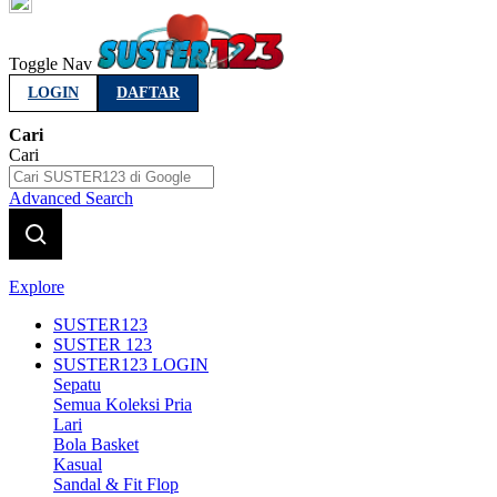
Indonesia
Toggle Nav
LOGIN
DAFTAR
Cari
Cari
Advanced Search
Explore
SUSTER123
SUSTER 123
SUSTER123 LOGIN
Sepatu
Semua Koleksi Pria
Lari
Bola Basket
Kasual
Sandal & Fit Flop