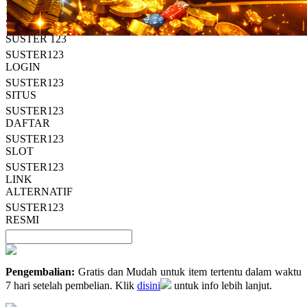
Read
HT OFFICIAL
13
SUSTER123
Reviews.
SUSTER 123
Tautan
halaman
SUSTER123
yang
LOGIN
sama.
SUSTER123
SITUS
SUSTER123
DAFTAR
SUSTER123
SLOT
SUSTER123
LINK
ALTERNATIF
SUSTER123
RESMI
Pengembalian:
Gratis dan Mudah untuk item tertentu dalam waktu
7 hari setelah pembelian. Klik
disini
untuk info lebih lanjut.