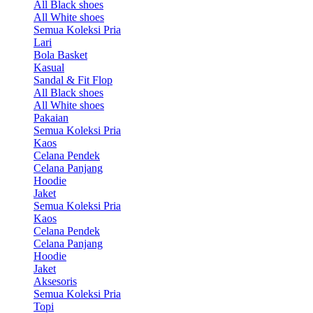
All Black shoes
All White shoes
Semua Koleksi Pria
Lari
Bola Basket
Kasual
Sandal & Fit Flop
All Black shoes
All White shoes
Pakaian
Semua Koleksi Pria
Kaos
Celana Pendek
Celana Panjang
Hoodie
Jaket
Semua Koleksi Pria
Kaos
Celana Pendek
Celana Panjang
Hoodie
Jaket
Aksesoris
Semua Koleksi Pria
Topi