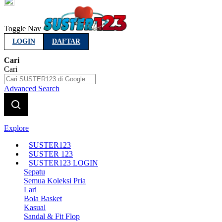
Indonesia
Toggle Nav
LOGIN
DAFTAR
Cari
Cari
Advanced Search
Explore
SUSTER123
SUSTER 123
SUSTER123 LOGIN
Sepatu
Semua Koleksi Pria
Lari
Bola Basket
Kasual
Sandal & Fit Flop