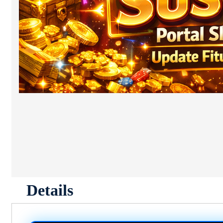
Details