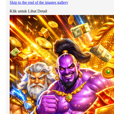
Skip to the end of the images gallery
Klik untuk Lihat Detail