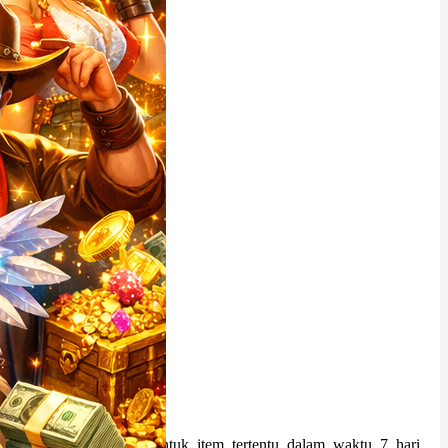
AL
3
IF
n:
Gratis dan Mudah untuk item tertentu dalam waktu 7 hari