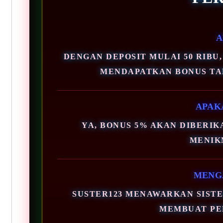
A
DENGAN DEPOSIT MULAI 50 RIBU
MENDAPATKAN BONUS TA
APAK
YA, BONUS 5% AKAN DIBERI
MENIK
MENGA
SUSTER123 MENAWARKAN SISTE
MEMBUAT PE