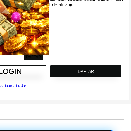
lian. Klik
disini
untuk info lebih lanjut.
ONGKIR
 sekarang!
LOGIN
DAFTAR
LOGIN
DAFTAR
sediaan di toko