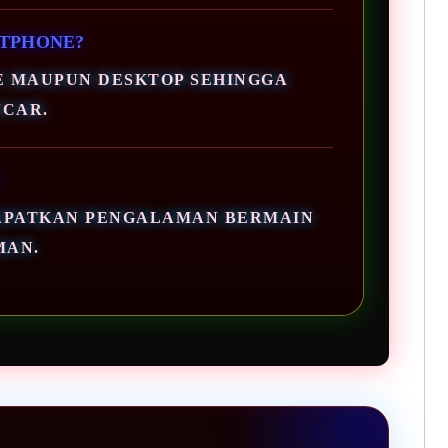
RTPHONE?
LE MAUPUN DESKTOP SEHINGGA
NCAR.
?
DAPATKAN PENGALAMAN BERMAIN
MAN.