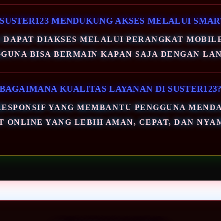
SUSTER123 MENDUKUNG AKSES MELALUI SMA
23 DAPAT DIAKSES MELALUI PERANGKAT MOBI
GUNA BISA BERMAIN KAPAN SAJA DENGAN LA
BAGAIMANA KUALITAS LAYANAN DI SUSTER123
 RESPONSIF YANG MEMBANTU PENGGUNA MEN
T ONLINE YANG LEBIH AMAN, CEPAT, DAN NYA