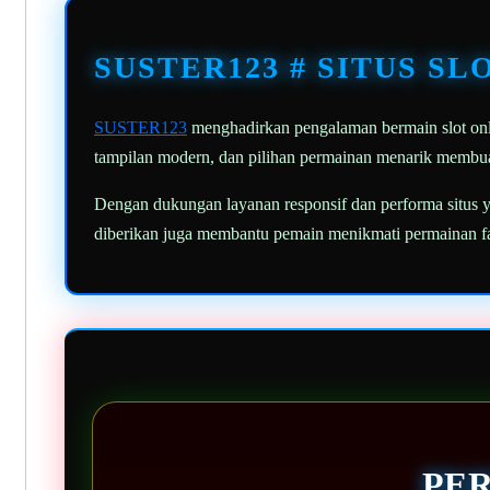
SUSTER123 # SITUS S
SUSTER123
menghadirkan pengalaman bermain slot onli
tampilan modern, dan pilihan permainan menarik membuat
Dengan dukungan layanan responsif dan performa situs y
diberikan juga membantu pemain menikmati permainan fav
PER