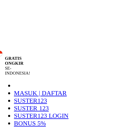
INDONESIA
GRATIS
ONGKIR
SE-
INDONESIA!
MASUK | DAFTAR
SUSTER123
SUSTER 123
SUSTER123 LOGIN
BONUS 5%