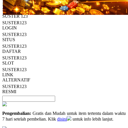
Read
HT OFFICIAL
13
SUSTER123
Reviews.
SUSTER 123
Tautan
halaman
SUSTER123
yang
LOGIN
sama.
SUSTER123
SITUS
SUSTER123
DAFTAR
SUSTER123
SLOT
SUSTER123
LINK
ALTERNATIF
SUSTER123
RESMI
Pengembalian:
Gratis dan Mudah untuk item tertentu dalam waktu
7 hari setelah pembelian. Klik
disini
untuk info lebih lanjut.