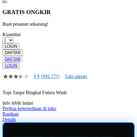
GRATIS ONGKIR
Buat pesanan sekarang!
Kuantitas
LOGIN
DAFTAR
DAFTAR
LOGIN
4.9
(995.771)
Tulis ulasan
4.9
dari
5
Topi Tanpa Bingkai Futura Wash
bintang,
nilai
Info lebih lanjut
rating
rata-
Periksa ketersediaan di toko
rata.
Bagikan
Read
Details
13
Reviews.
Tautan