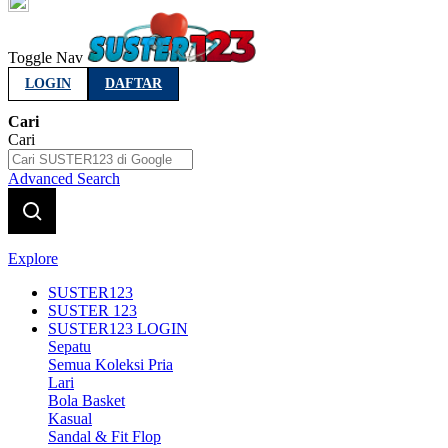
Indonesia
Toggle Nav
LOGIN
DAFTAR
Cari
Cari
Advanced Search
Explore
SUSTER123
SUSTER 123
SUSTER123 LOGIN
Sepatu
Semua Koleksi Pria
Lari
Bola Basket
Kasual
Sandal & Fit Flop