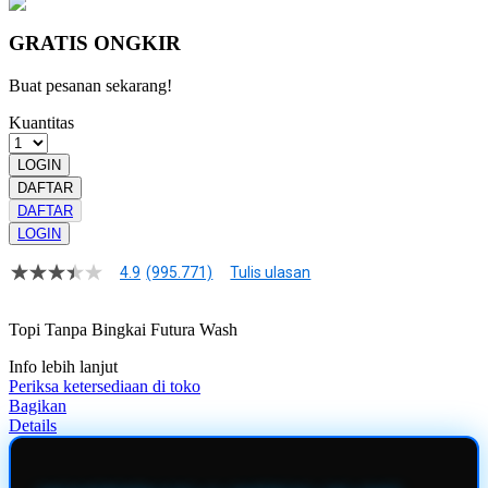
GRATIS ONGKIR
Buat pesanan sekarang!
Kuantitas
LOGIN
DAFTAR
DAFTAR
LOGIN
4.9
(995.771)
Tulis ulasan
4.9
dari
5
Topi Tanpa Bingkai Futura Wash
bintang,
nilai
Info lebih lanjut
rating
rata-
Periksa ketersediaan di toko
rata.
Bagikan
Read
Details
13
Reviews.
Tautan