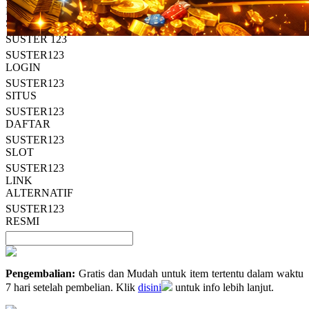
Read
HT OFFICIAL
13
SUSTER123
Reviews.
SUSTER 123
Tautan
halaman
SUSTER123
yang
LOGIN
sama.
SUSTER123
SITUS
SUSTER123
DAFTAR
SUSTER123
SLOT
SUSTER123
LINK
ALTERNATIF
SUSTER123
RESMI
Pengembalian:
Gratis dan Mudah untuk item tertentu dalam waktu
7 hari setelah pembelian. Klik
disini
untuk info lebih lanjut.