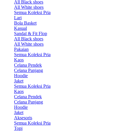
All Black shoes
All White shoes
Semua Koleksi Pria
Lari
Bola Basket
Kasual
Sandal & Fit Flop
All Black shoes
All White shoes
Pakaian
Semua Koleksi Pria
Kaos
Celana Pendek
Celana Panjang
Hoodie
Jaket
Semua Koleksi Pria
Kaos
Celana Pendek
Celana Panjang
Hoodie
Jaket
Aksesoris
Semua Koleksi Pria
Topi