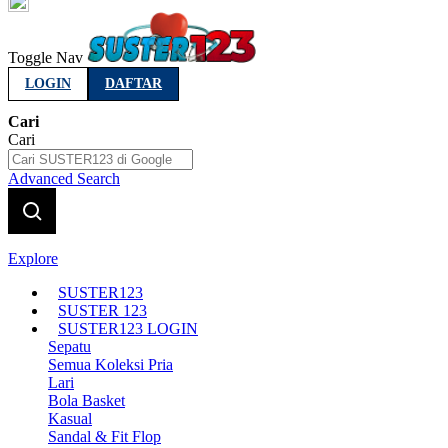
Indonesia
Toggle Nav
LOGIN
DAFTAR
Cari
Cari
Advanced Search
Explore
SUSTER123
SUSTER 123
SUSTER123 LOGIN
Sepatu
Semua Koleksi Pria
Lari
Bola Basket
Kasual
Sandal & Fit Flop