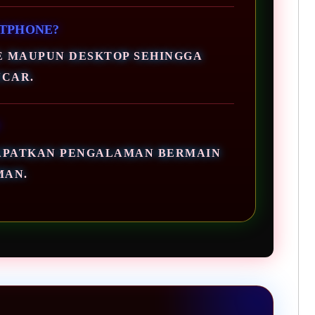
RTPHONE?
LE MAUPUN DESKTOP SEHINGGA
NCAR.
?
DAPATKAN PENGALAMAN BERMAIN
MAN.