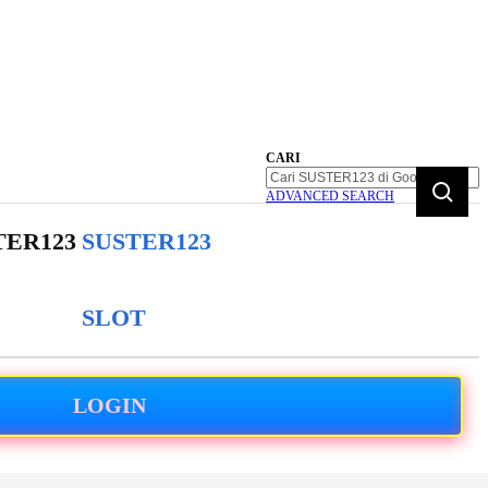
CARI
CARI
ADVANCED SEARCH
TER123
SUSTER123
SLOT
LOGIN