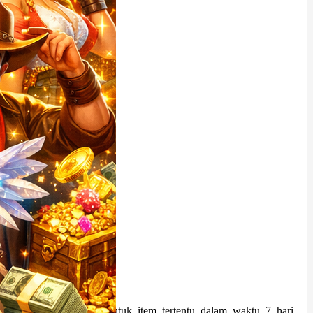
AL
3
IF
n:
Gratis dan Mudah untuk item tertentu dalam waktu 7 hari