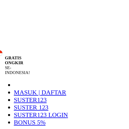
INDONESIA
GRATIS
ONGKIR
SE-
INDONESIA!
MASUK | DAFTAR
SUSTER123
SUSTER 123
SUSTER123 LOGIN
BONUS 5%