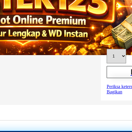
setelah pembe
GRATIS 
Buat pesanan
Periksa keter
Bagikan