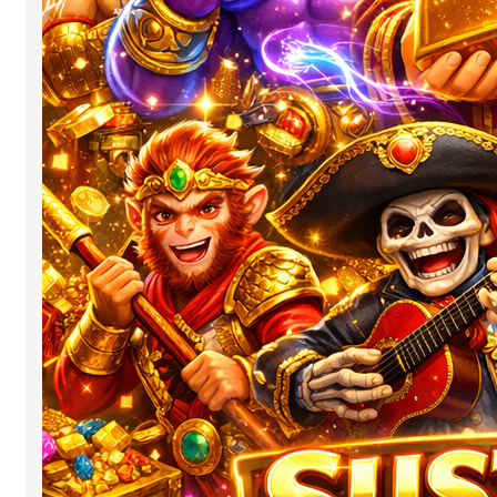
Skip to the beginning of the images gallery