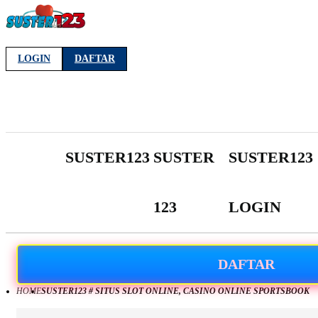
LOGIN
DAFTAR
SUSTER123
SUSTER
SUSTER123
123
LOGIN
DAFTAR
HOME
SUSTER123 # SITUS SLOT ONLINE, CASINO ONLINE SPORTSBOOK