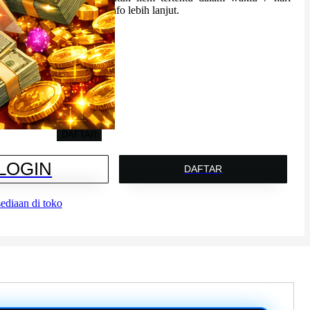
lian. Klik
disini
untuk info lebih lanjut.
ONGKIR
 sekarang!
LOGIN
DAFTAR
LOGIN
DAFTAR
sediaan di toko