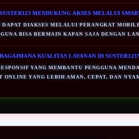
SUSTER123 MENDUKUNG AKSES MELALUI SMA
23 DAPAT DIAKSES MELALUI PERANGKAT MOBI
GUNA BISA BERMAIN KAPAN SAJA DENGAN LA
BAGAIMANA KUALITAS LAYANAN DI SUSTER123
 RESPONSIF YANG MEMBANTU PENGGUNA MEN
T ONLINE YANG LEBIH AMAN, CEPAT, DAN NYA