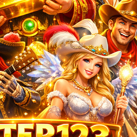
rata.
dalam stok
Read
HT OFFICI
13
Reviews.
SUSTER123
Tautan
SUSTER 12
halaman
yang
SUSTER123
sama.
LOGIN
SUSTER123
SITUS
SUSTER123
DAFTAR
SUSTER123
SLOT
SUSTER123
LINK
ALTERNAT
SUSTER123
RESMI
Pengembalia