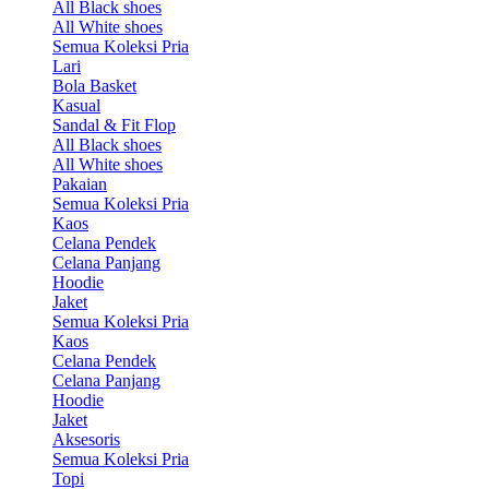
All Black shoes
All White shoes
Semua Koleksi Pria
Lari
Bola Basket
Kasual
Sandal & Fit Flop
All Black shoes
All White shoes
Pakaian
Semua Koleksi Pria
Kaos
Celana Pendek
Celana Panjang
Hoodie
Jaket
Semua Koleksi Pria
Kaos
Celana Pendek
Celana Panjang
Hoodie
Jaket
Aksesoris
Semua Koleksi Pria
Topi