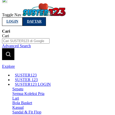
Indonesia
Toggle Nav
LOGIN
DAFTAR
Cari
Cari
Advanced Search
Explore
SUSTER123
SUSTER 123
SUSTER123 LOGIN
Sepatu
Semua Koleksi Pria
Lari
Bola Basket
Kasual
Sandal & Fit Flop