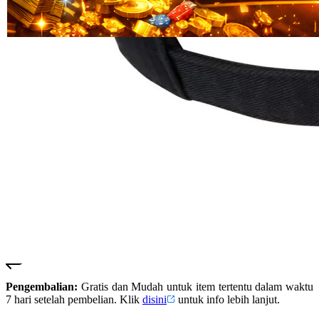
Read
HT OFFICIAL
13
SUSTER123
Reviews.
SUSTER 123
Tautan
halaman
SUSTER123
yang
LOGIN
sama.
SUSTER123
SITUS
SUSTER123
DAFTAR
SUSTER123
SLOT
SUSTER123
LINK
ALTERNATIF
SUSTER123
RESMI
Pengembalian:
Gratis dan Mudah untuk item tertentu dalam waktu
7 hari setelah pembelian. Klik
disini
untuk info lebih lanjut.