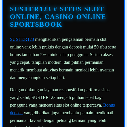
Tautan
halaman
SUSTER123 # SITUS SLOT
yang
sama.
ONLINE, CASINO ONLINE
SPORTSBOOK
SUSTER123
menghadirkan pengalaman bermain slot
online yang lebih praktis dengan deposit mulai 50 ribu serta
bonus tambahan 5% untuk setiap pengguna. Sistem akses
yang cepat, tampilan modern, dan pilihan permainan
menarik membuat aktivitas bermain menjadi lebih nyaman
dan menyenangkan setiap hari.
Dengan dukungan layanan responsif dan performa situs
yang stabil, SUSTER123 menjadi pilihan tepat bagi
pengguna yang mencari situs slot online terpercaya.
Bonus
deposit
yang diberikan juga membantu pemain menikmati
permainan favorit dengan peluang bermain yang lebih