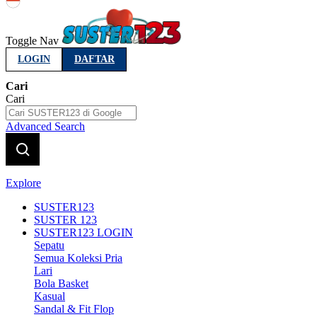
Indonesia
Toggle Nav
LOGIN
DAFTAR
Cari
Cari
Advanced Search
Explore
SUSTER123
SUSTER 123
SUSTER123 LOGIN
Sepatu
Semua Koleksi Pria
Lari
Bola Basket
Kasual
Sandal & Fit Flop