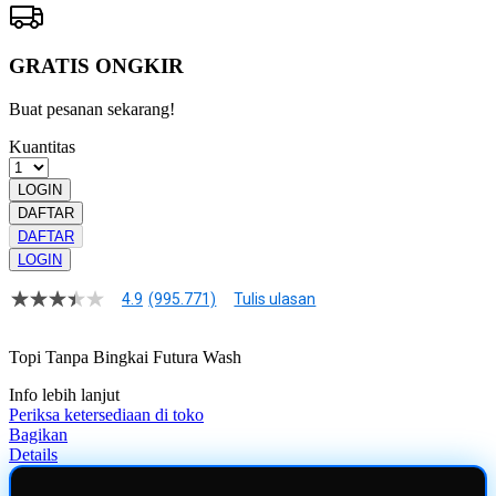
GRATIS ONGKIR
Buat pesanan sekarang!
Kuantitas
LOGIN
DAFTAR
DAFTAR
LOGIN
4.9
(995.771)
Tulis ulasan
4.9
dari
5
Topi Tanpa Bingkai Futura Wash
bintang,
nilai
Info lebih lanjut
rating
rata-
Periksa ketersediaan di toko
rata.
Bagikan
Read
Details
13
Reviews.