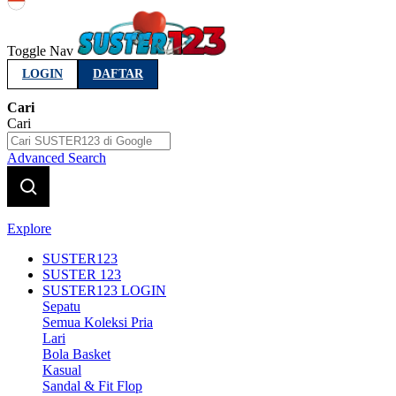
Indonesia
Toggle Nav
LOGIN
DAFTAR
Cari
Cari
Advanced Search
Explore
SUSTER123
SUSTER 123
SUSTER123 LOGIN
Sepatu
Semua Koleksi Pria
Lari
Bola Basket
Kasual
Sandal & Fit Flop