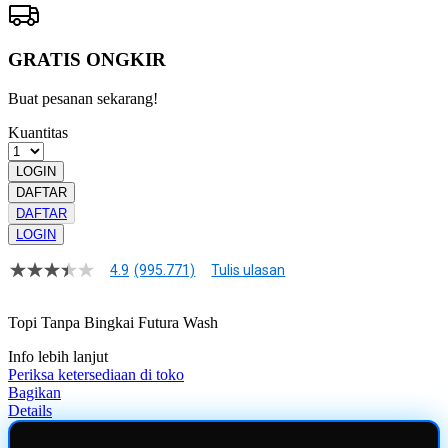
GRATIS ONGKIR
Buat pesanan sekarang!
Kuantitas
LOGIN
DAFTAR
DAFTAR
LOGIN
4.9
(995.771)
Tulis ulasan
4.9
dari
5
Topi Tanpa Bingkai Futura Wash
bintang,
nilai
Info lebih lanjut
rating
rata-
Periksa ketersediaan di toko
rata.
Bagikan
Read
Details
13
Reviews.