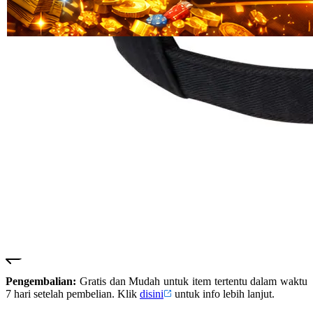
Read
HT OFFICIAL
13
SUSTER123
Reviews.
SUSTER 123
Tautan
halaman
SUSTER123
yang
LOGIN
sama.
SUSTER123
SITUS
SUSTER123
DAFTAR
SUSTER123
SLOT
SUSTER123
LINK
ALTERNATIF
SUSTER123
RESMI
Pengembalian:
Gratis dan Mudah untuk item tertentu dalam waktu
7 hari setelah pembelian. Klik
disini
untuk info lebih lanjut.