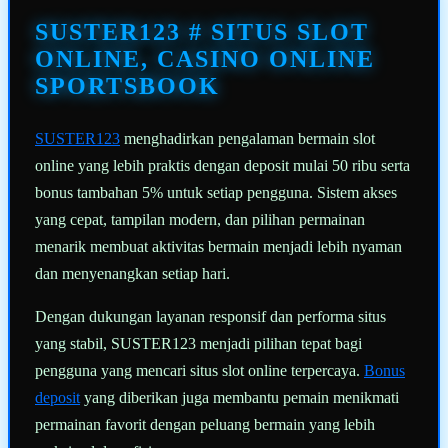
Tautan
halaman
SUSTER123 # SITUS SLOT
yang
sama.
ONLINE, CASINO ONLINE
SPORTSBOOK
SUSTER123
menghadirkan pengalaman bermain slot
online yang lebih praktis dengan deposit mulai 50 ribu serta
bonus tambahan 5% untuk setiap pengguna. Sistem akses
yang cepat, tampilan modern, dan pilihan permainan
menarik membuat aktivitas bermain menjadi lebih nyaman
dan menyenangkan setiap hari.
Dengan dukungan layanan responsif dan performa situs
yang stabil, SUSTER123 menjadi pilihan tepat bagi
pengguna yang mencari situs slot online terpercaya.
Bonus
deposit
yang diberikan juga membantu pemain menikmati
permainan favorit dengan peluang bermain yang lebih