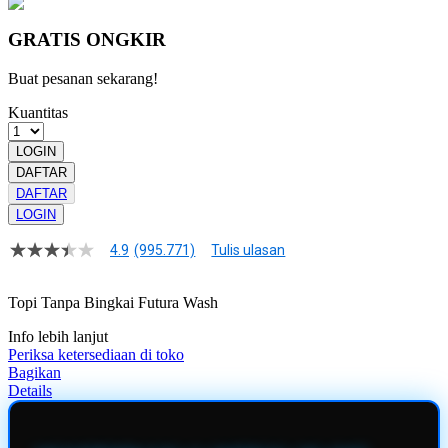
GRATIS ONGKIR
Buat pesanan sekarang!
Kuantitas
LOGIN
DAFTAR
DAFTAR
LOGIN
4.9
(995.771)
Tulis ulasan
4.9
dari
5
Topi Tanpa Bingkai Futura Wash
bintang,
nilai
Info lebih lanjut
rating
rata-
Periksa ketersediaan di toko
rata.
Bagikan
Read
Details
13
Reviews.
Tautan