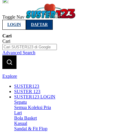
Indonesia
Toggle Nav
LOGIN
DAFTAR
Cari
Cari
Advanced Search
Explore
SUSTER123
SUSTER 123
SUSTER123 LOGIN
Sepatu
Semua Koleksi Pria
Lari
Bola Basket
Kasual
Sandal & Fit Flop