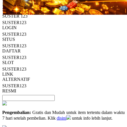
Read
HT OFFICIAL
13
SUSTER123
Reviews.
SUSTER 123
Tautan
halaman
SUSTER123
yang
LOGIN
sama.
SUSTER123
SITUS
SUSTER123
DAFTAR
SUSTER123
SLOT
SUSTER123
LINK
ALTERNATIF
SUSTER123
RESMI
Pengembalian:
Gratis dan Mudah untuk item tertentu dalam waktu
7 hari setelah pembelian. Klik
disini
untuk info lebih lanjut.