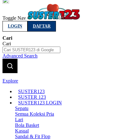
Indonesia
Toggle Nav
LOGIN
DAFTAR
Cari
Cari
Advanced Search
Explore
SUSTER123
SUSTER 123
SUSTER123 LOGIN
Sepatu
Semua Koleksi Pria
Lari
Bola Basket
Kasual
Sandal & Fit Flop