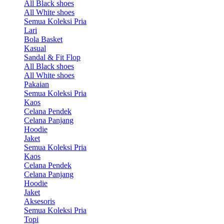
All Black shoes
All White shoes
Semua Koleksi Pria
Lari
Bola Basket
Kasual
Sandal & Fit Flop
All Black shoes
All White shoes
Pakaian
Semua Koleksi Pria
Kaos
Celana Pendek
Celana Panjang
Hoodie
Jaket
Semua Koleksi Pria
Kaos
Celana Pendek
Celana Panjang
Hoodie
Jaket
Aksesoris
Semua Koleksi Pria
Topi