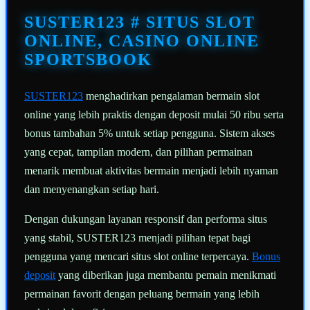
Tautan
halaman
SUSTER123 # SITUS SLOT
yang
sama.
ONLINE, CASINO ONLINE
SPORTSBOOK
SUSTER123
menghadirkan pengalaman bermain slot
online yang lebih praktis dengan deposit mulai 50 ribu serta
bonus tambahan 5% untuk setiap pengguna. Sistem akses
yang cepat, tampilan modern, dan pilihan permainan
menarik membuat aktivitas bermain menjadi lebih nyaman
dan menyenangkan setiap hari.
Dengan dukungan layanan responsif dan performa situs
yang stabil, SUSTER123 menjadi pilihan tepat bagi
pengguna yang mencari situs slot online terpercaya.
Bonus
deposit
yang diberikan juga membantu pemain menikmati
permainan favorit dengan peluang bermain yang lebih