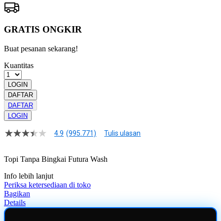
GRATIS ONGKIR
Buat pesanan sekarang!
Kuantitas
LOGIN
DAFTAR
DAFTAR
LOGIN
4.9
(995.771)
Tulis ulasan
4.9
dari
5
Topi Tanpa Bingkai Futura Wash
bintang,
nilai
Info lebih lanjut
rating
rata-
Periksa ketersediaan di toko
rata.
Bagikan
Read
Details
13
Reviews.