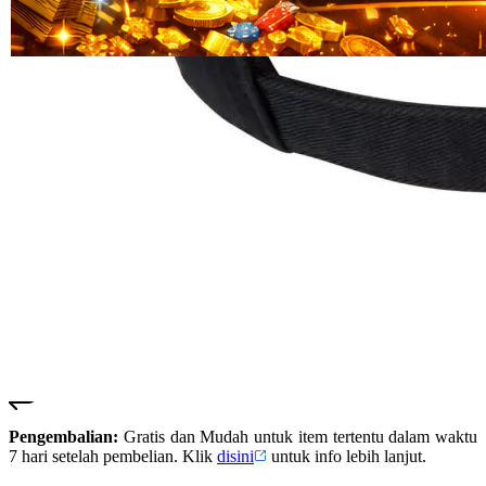
Read
HT OFFICIAL
13
SUSTER123
Reviews.
SUSTER 123
Tautan
halaman
SUSTER123
yang
LOGIN
sama.
SUSTER123
SITUS
SUSTER123
DAFTAR
SUSTER123
SLOT
SUSTER123
LINK
ALTERNATIF
SUSTER123
RESMI
Pengembalian:
Gratis dan Mudah untuk item tertentu dalam waktu
7 hari setelah pembelian. Klik
disini
untuk info lebih lanjut.