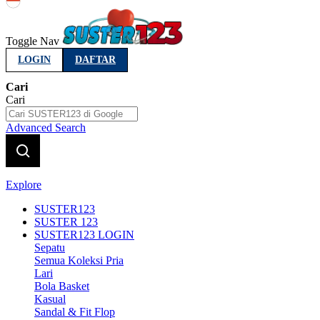
Indonesia
Toggle Nav
LOGIN
DAFTAR
Cari
Cari
Advanced Search
Explore
SUSTER123
SUSTER 123
SUSTER123 LOGIN
Sepatu
Semua Koleksi Pria
Lari
Bola Basket
Kasual
Sandal & Fit Flop