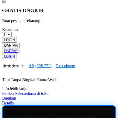
GRATIS ONGKIR
Buat pesanan sekarang!
Kuantitas
LOGIN
DAFTAR
DAFTAR
LOGIN
4.9
(995.771)
Tulis ulasan
4.9
dari
5
Topi Tanpa Bingkai Futura Wash
bintang,
nilai
Info lebih lanjut
rating
rata-
Periksa ketersediaan di toko
rata.
Bagikan
Read
Details
13
Reviews.
Tautan