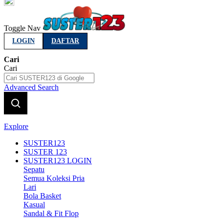
Indonesia
Toggle Nav
LOGIN
DAFTAR
Cari
Cari
Advanced Search
Explore
SUSTER123
SUSTER 123
SUSTER123 LOGIN
Sepatu
Semua Koleksi Pria
Lari
Bola Basket
Kasual
Sandal & Fit Flop