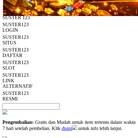
Read
HT OFFICIAL
13
SUSTER123
Reviews.
SUSTER 123
Tautan
halaman
SUSTER123
yang
LOGIN
sama.
SUSTER123
SITUS
SUSTER123
DAFTAR
SUSTER123
SLOT
SUSTER123
LINK
ALTERNATIF
SUSTER123
RESMI
Pengembalian:
Gratis dan Mudah untuk item tertentu dalam waktu
7 hari setelah pembelian. Klik
disini
untuk info lebih lanjut.