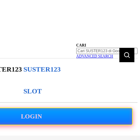
CARI
CARI
ADVANCED SEARCH
TER123
SUSTER123
SLOT
LOGIN