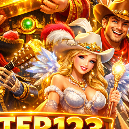
rata.
dalam stok
Read
HT OFFICI
13
Reviews.
SUSTER123
Tautan
SUSTER 12
halaman
yang
SUSTER123
sama.
LOGIN
SUSTER123
SITUS
SUSTER123
DAFTAR
SUSTER123
SLOT
SUSTER123
LINK
ALTERNAT
SUSTER123
RESMI
Pengembalia