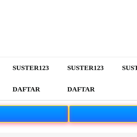
SUSTER123
SUSTER123
SUS
DAFTAR
DAFTAR