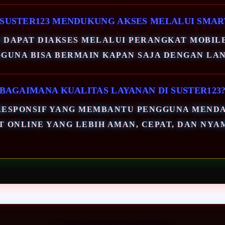
SUSTER123 MENDUKUNG AKSES MELALUI SMA
23 DAPAT DIAKSES MELALUI PERANGKAT MOBI
GUNA BISA BERMAIN KAPAN SAJA DENGAN LA
BAGAIMANA KUALITAS LAYANAN DI SUSTER123
 RESPONSIF YANG MEMBANTU PENGGUNA MEN
T ONLINE YANG LEBIH AMAN, CEPAT, DAN NYA