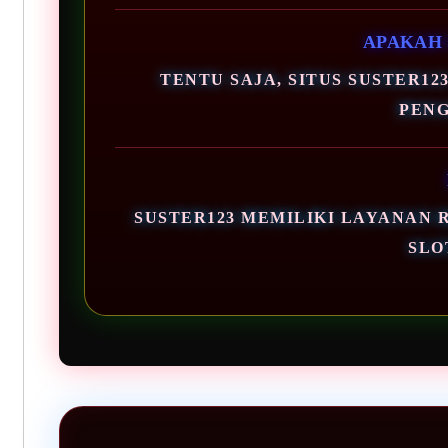
APAKAH 
TENTU SAJA, SITUS SUSTER1
PENG
SUSTER123 MEMILIKI LAYANAN
SLO