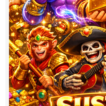
Skip to the beginning of the images gallery