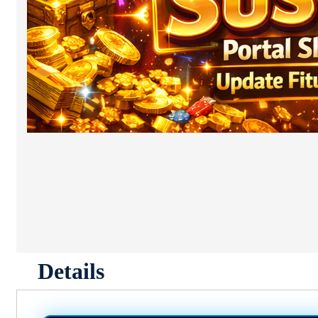
Details