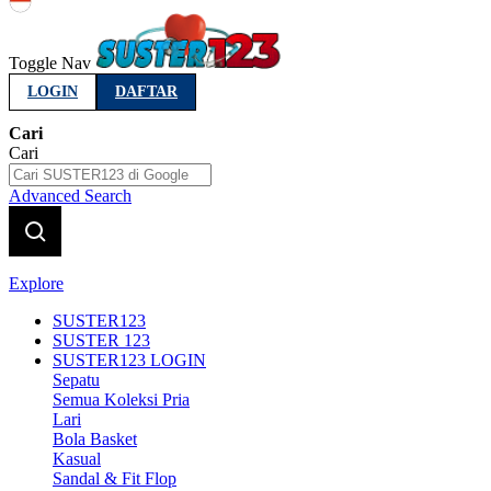
Indonesia
Toggle Nav
LOGIN
DAFTAR
Cari
Cari
Advanced Search
Explore
SUSTER123
SUSTER 123
SUSTER123 LOGIN
Sepatu
Semua Koleksi Pria
Lari
Bola Basket
Kasual
Sandal & Fit Flop