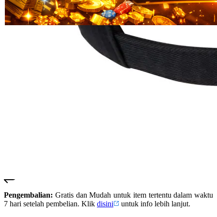
Read
HT OFFICIAL
13
SUSTER123
Reviews.
SUSTER 123
Tautan
halaman
SUSTER123
yang
LOGIN
sama.
SUSTER123
SITUS
SUSTER123
DAFTAR
SUSTER123
SLOT
SUSTER123
LINK
ALTERNATIF
SUSTER123
RESMI
Pengembalian:
Gratis dan Mudah untuk item tertentu dalam waktu
7 hari setelah pembelian. Klik
disini
untuk info lebih lanjut.