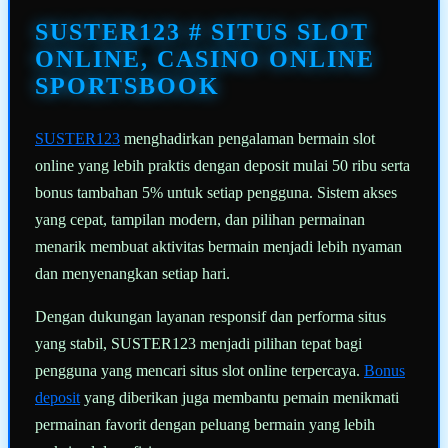
Tautan
halaman
SUSTER123 # SITUS SLOT
yang
sama.
ONLINE, CASINO ONLINE
SPORTSBOOK
SUSTER123
menghadirkan pengalaman bermain slot
online yang lebih praktis dengan deposit mulai 50 ribu serta
bonus tambahan 5% untuk setiap pengguna. Sistem akses
yang cepat, tampilan modern, dan pilihan permainan
menarik membuat aktivitas bermain menjadi lebih nyaman
dan menyenangkan setiap hari.
Dengan dukungan layanan responsif dan performa situs
yang stabil, SUSTER123 menjadi pilihan tepat bagi
pengguna yang mencari situs slot online terpercaya.
Bonus
deposit
yang diberikan juga membantu pemain menikmati
permainan favorit dengan peluang bermain yang lebih