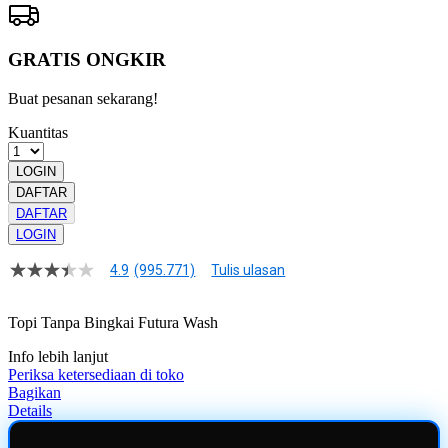
GRATIS ONGKIR
Buat pesanan sekarang!
Kuantitas
LOGIN
DAFTAR
DAFTAR
LOGIN
4.9
(995.771)
Tulis ulasan
4.9
dari
5
Topi Tanpa Bingkai Futura Wash
bintang,
nilai
Info lebih lanjut
rating
rata-
Periksa ketersediaan di toko
rata.
Bagikan
Read
Details
13
Reviews.