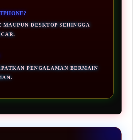
RTPHONE?
LE MAUPUN DESKTOP SEHINGGA
NCAR.
?
DAPATKAN PENGALAMAN BERMAIN
MAN.