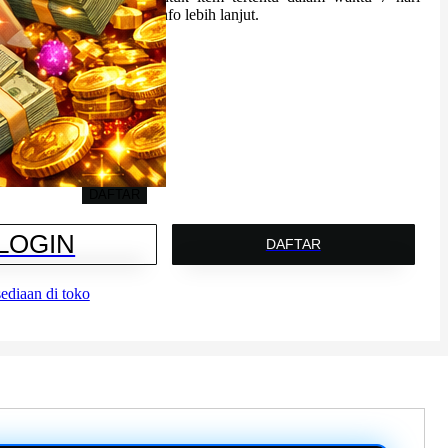
lian. Klik
disini
untuk info lebih lanjut.
ONGKIR
 sekarang!
LOGIN
DAFTAR
LOGIN
DAFTAR
sediaan di toko