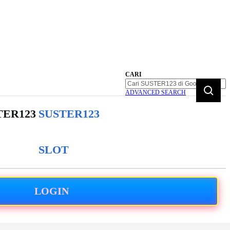
CARI
CARI
ADVANCED SEARCH
TER123
SUSTER123
SLOT
LOGIN