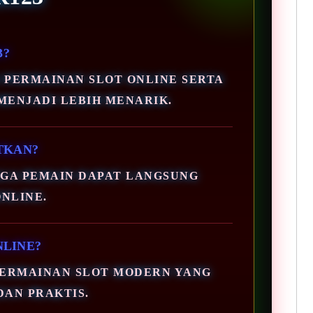
3?
I PERMAINAN SLOT ONLINE SERTA
ENJADI LEBIH MENARIK.
TKAN?
GGA PEMAIN DAPAT LANGSUNG
NLINE.
NLINE?
 PERMAINAN SLOT MODERN YANG
AN PRAKTIS.