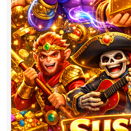
Skip to the beginning of the images gallery