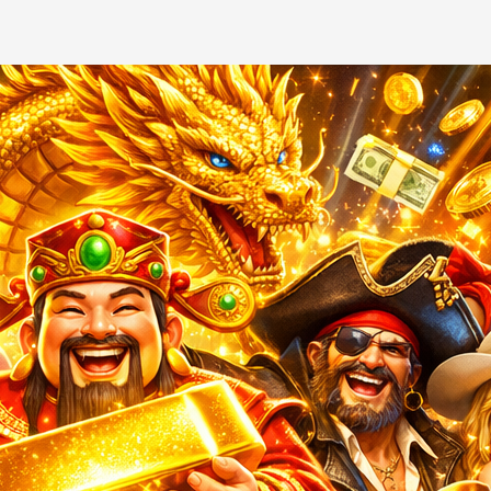
SUSTER
SUSTER
ONLIN
BONUS 
|
2514-H1N03
Rp. 10
4.
4.5
dari
5
Topi Tanpa B
bintang,
nilai
Info lebih lan
rating
rata-