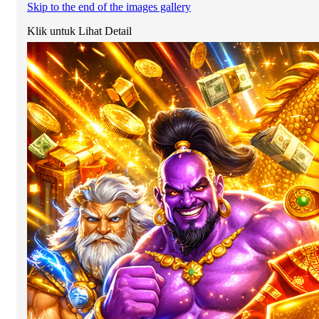
Skip to the end of the images gallery
Klik untuk Lihat Detail