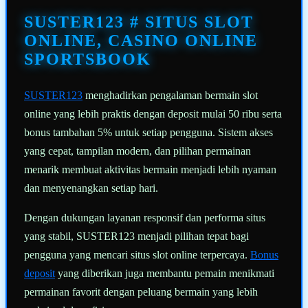
Tautan
halaman
SUSTER123 # SITUS SLOT
yang
sama.
ONLINE, CASINO ONLINE
SPORTSBOOK
SUSTER123
menghadirkan pengalaman bermain slot
online yang lebih praktis dengan deposit mulai 50 ribu serta
bonus tambahan 5% untuk setiap pengguna. Sistem akses
yang cepat, tampilan modern, dan pilihan permainan
menarik membuat aktivitas bermain menjadi lebih nyaman
dan menyenangkan setiap hari.
Dengan dukungan layanan responsif dan performa situs
yang stabil, SUSTER123 menjadi pilihan tepat bagi
pengguna yang mencari situs slot online terpercaya.
Bonus
deposit
yang diberikan juga membantu pemain menikmati
permainan favorit dengan peluang bermain yang lebih