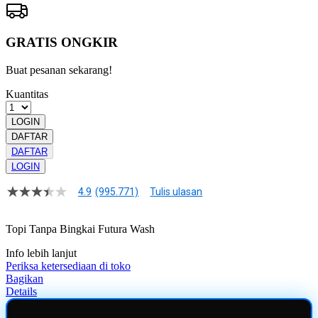
GRATIS ONGKIR
Buat pesanan sekarang!
Kuantitas
LOGIN
DAFTAR
DAFTAR
LOGIN
4.9
(995.771)
Tulis ulasan
4.9
dari
5
Topi Tanpa Bingkai Futura Wash
bintang,
nilai
Info lebih lanjut
rating
rata-
Periksa ketersediaan di toko
rata.
Bagikan
Read
Details
13
Reviews.