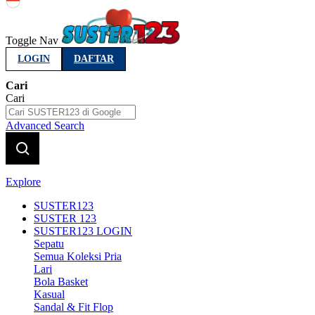
Indonesia
Toggle Nav
LOGIN
DAFTAR
Cari
Cari
Advanced Search
Explore
SUSTER123
SUSTER 123
SUSTER123 LOGIN
Sepatu
Semua Koleksi Pria
Lari
Bola Basket
Kasual
Sandal & Fit Flop