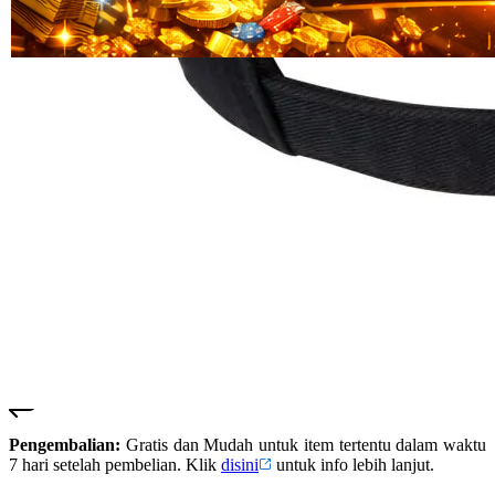
Read
HT OFFICIAL
13
SUSTER123
Reviews.
SUSTER 123
Tautan
halaman
SUSTER123
yang
LOGIN
sama.
SUSTER123
SITUS
SUSTER123
DAFTAR
SUSTER123
SLOT
SUSTER123
LINK
ALTERNATIF
SUSTER123
RESMI
Pengembalian:
Gratis dan Mudah untuk item tertentu dalam waktu
7 hari setelah pembelian. Klik
disini
untuk info lebih lanjut.