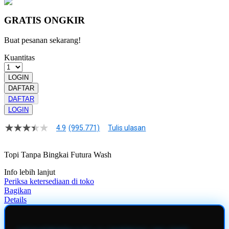
GRATIS ONGKIR
Buat pesanan sekarang!
Kuantitas
LOGIN
DAFTAR
DAFTAR
LOGIN
4.9
(995.771)
Tulis ulasan
4.9
dari
5
Topi Tanpa Bingkai Futura Wash
bintang,
nilai
Info lebih lanjut
rating
rata-
Periksa ketersediaan di toko
rata.
Bagikan
Read
Details
13
Reviews.
Tautan