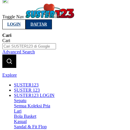
Indonesia
Toggle Nav
LOGIN
DAFTAR
Cari
Cari
Advanced Search
Explore
SUSTER123
SUSTER 123
SUSTER123 LOGIN
Sepatu
Semua Koleksi Pria
Lari
Bola Basket
Kasual
Sandal & Fit Flop