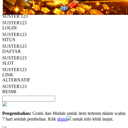
Read
HT OFFICIAL
13
SUSTER123
Reviews.
SUSTER 123
Tautan
halaman
SUSTER123
yang
LOGIN
sama.
SUSTER123
SITUS
SUSTER123
DAFTAR
SUSTER123
SLOT
SUSTER123
LINK
ALTERNATIF
SUSTER123
RESMI
Pengembalian:
Gratis dan Mudah untuk item tertentu dalam waktu
7 hari setelah pembelian. Klik
disini
untuk info lebih lanjut.