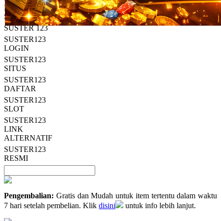
Read
HT OFFICIAL
13
SUSTER123
Reviews.
SUSTER 123
Tautan
halaman
SUSTER123
yang
LOGIN
sama.
SUSTER123
SITUS
SUSTER123
DAFTAR
SUSTER123
SLOT
SUSTER123
LINK
ALTERNATIF
SUSTER123
RESMI
Pengembalian:
Gratis dan Mudah untuk item tertentu dalam waktu
7 hari setelah pembelian. Klik
disini
untuk info lebih lanjut.