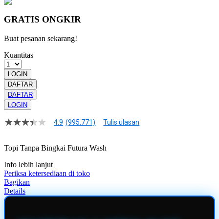
GRATIS ONGKIR
Buat pesanan sekarang!
Kuantitas
LOGIN
DAFTAR
DAFTAR
LOGIN
4.9
(995.771)
Tulis ulasan
4.9
dari
5
Topi Tanpa Bingkai Futura Wash
bintang,
nilai
Info lebih lanjut
rating
rata-
Periksa ketersediaan di toko
rata.
Bagikan
Read
Details
13
Reviews.
Tautan