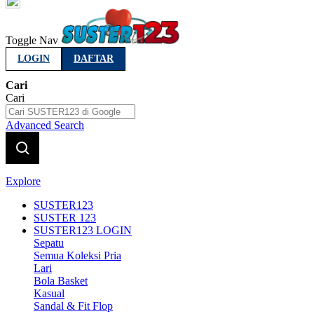
Indonesia
Toggle Nav
LOGIN
DAFTAR
Cari
Cari
Advanced Search
Explore
SUSTER123
SUSTER 123
SUSTER123 LOGIN
Sepatu
Semua Koleksi Pria
Lari
Bola Basket
Kasual
Sandal & Fit Flop