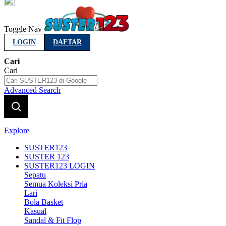
Indonesia
Toggle Nav
LOGIN
DAFTAR
Cari
Cari
Advanced Search
Explore
SUSTER123
SUSTER 123
SUSTER123 LOGIN
Sepatu
Semua Koleksi Pria
Lari
Bola Basket
Kasual
Sandal & Fit Flop