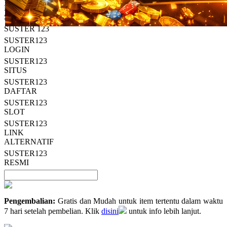
Read
HT OFFICIAL
13
SUSTER123
Reviews.
SUSTER 123
Tautan
halaman
SUSTER123
yang
LOGIN
sama.
SUSTER123
SITUS
SUSTER123
DAFTAR
SUSTER123
SLOT
SUSTER123
LINK
ALTERNATIF
SUSTER123
RESMI
Pengembalian:
Gratis dan Mudah untuk item tertentu dalam waktu
7 hari setelah pembelian. Klik
disini
untuk info lebih lanjut.