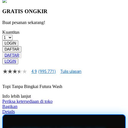
GRATIS ONGKIR
Buat pesanan sekarang!
Kuantitas
LOGIN
DAFTAR
DAFTAR
LOGIN
4.9
(995.771)
Tulis ulasan
4.9
dari
5
Topi Tanpa Bingkai Futura Wash
bintang,
nilai
Info lebih lanjut
rating
rata-
Periksa ketersediaan di toko
rata.
Bagikan
Read
Details
13
Reviews.
Tautan