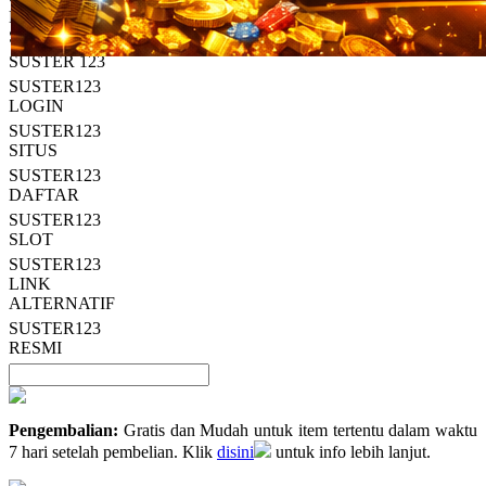
Read
HT OFFICIAL
13
SUSTER123
Reviews.
SUSTER 123
Tautan
halaman
SUSTER123
yang
LOGIN
sama.
SUSTER123
SITUS
SUSTER123
DAFTAR
SUSTER123
SLOT
SUSTER123
LINK
ALTERNATIF
SUSTER123
RESMI
Pengembalian:
Gratis dan Mudah untuk item tertentu dalam waktu
7 hari setelah pembelian. Klik
disini
untuk info lebih lanjut.