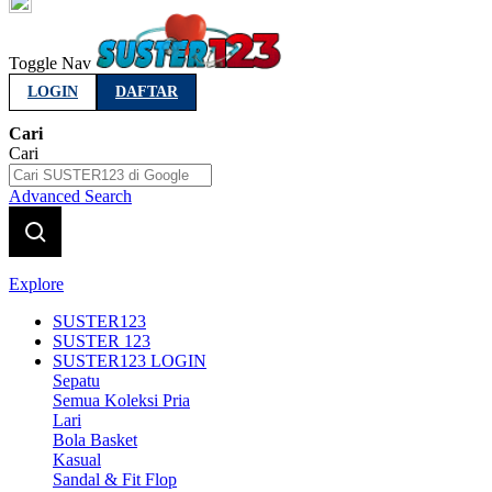
Indonesia
Toggle Nav
LOGIN
DAFTAR
Cari
Cari
Advanced Search
Explore
SUSTER123
SUSTER 123
SUSTER123 LOGIN
Sepatu
Semua Koleksi Pria
Lari
Bola Basket
Kasual
Sandal & Fit Flop