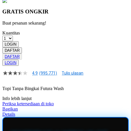
GRATIS ONGKIR
Buat pesanan sekarang!
Kuantitas
LOGIN
DAFTAR
DAFTAR
LOGIN
4.9
(995.771)
Tulis ulasan
4.9
dari
5
Topi Tanpa Bingkai Futura Wash
bintang,
nilai
Info lebih lanjut
rating
rata-
Periksa ketersediaan di toko
rata.
Bagikan
Read
Details
13
Reviews.
Tautan