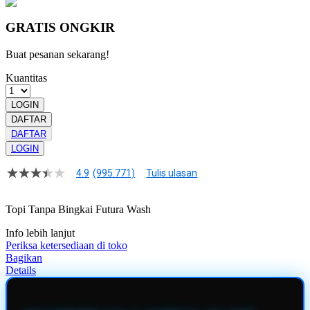
GRATIS ONGKIR
Buat pesanan sekarang!
Kuantitas
LOGIN
DAFTAR
DAFTAR
LOGIN
4.9
(995.771)
Tulis ulasan
4.9
dari
5
Topi Tanpa Bingkai Futura Wash
bintang,
nilai
Info lebih lanjut
rating
rata-
Periksa ketersediaan di toko
rata.
Bagikan
Read
Details
13
Reviews.
Tautan