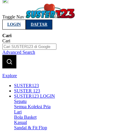
Indonesia
Toggle Nav
LOGIN
DAFTAR
Cari
Cari
Advanced Search
Explore
SUSTER123
SUSTER 123
SUSTER123 LOGIN
Sepatu
Semua Koleksi Pria
Lari
Bola Basket
Kasual
Sandal & Fit Flop