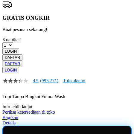
GRATIS ONGKIR
Buat pesanan sekarang!
Kuantitas
LOGIN
DAFTAR
DAFTAR
LOGIN
4.9
(995.771)
Tulis ulasan
4.9
dari
5
Topi Tanpa Bingkai Futura Wash
bintang,
nilai
Info lebih lanjut
rating
rata-
Periksa ketersediaan di toko
rata.
Bagikan
Read
Details
13
Reviews.