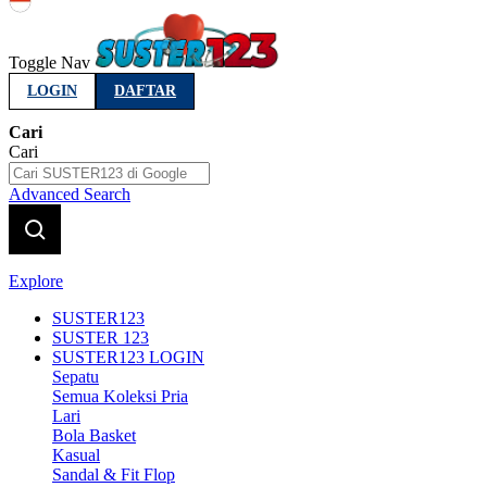
Indonesia
Toggle Nav
LOGIN
DAFTAR
Cari
Cari
Advanced Search
Explore
SUSTER123
SUSTER 123
SUSTER123 LOGIN
Sepatu
Semua Koleksi Pria
Lari
Bola Basket
Kasual
Sandal & Fit Flop