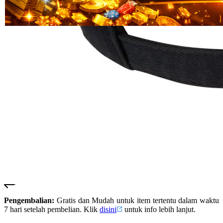
Read
HT OFFICIAL
13
SUSTER123
Reviews.
SUSTER 123
Tautan
halaman
SUSTER123
yang
LOGIN
sama.
SUSTER123
SITUS
SUSTER123
DAFTAR
SUSTER123
SLOT
SUSTER123
LINK
ALTERNATIF
SUSTER123
RESMI
Pengembalian:
Gratis dan Mudah untuk item tertentu dalam waktu
7 hari setelah pembelian. Klik
disini
untuk info lebih lanjut.