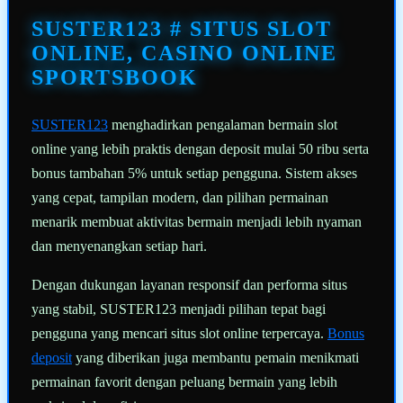
Tautan
halaman
SUSTER123 # SITUS SLOT
yang
sama.
ONLINE, CASINO ONLINE
SPORTSBOOK
SUSTER123
menghadirkan pengalaman bermain slot
online yang lebih praktis dengan deposit mulai 50 ribu serta
bonus tambahan 5% untuk setiap pengguna. Sistem akses
yang cepat, tampilan modern, dan pilihan permainan
menarik membuat aktivitas bermain menjadi lebih nyaman
dan menyenangkan setiap hari.
Dengan dukungan layanan responsif dan performa situs
yang stabil, SUSTER123 menjadi pilihan tepat bagi
pengguna yang mencari situs slot online terpercaya.
Bonus
deposit
yang diberikan juga membantu pemain menikmati
permainan favorit dengan peluang bermain yang lebih