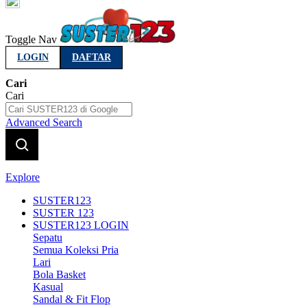
Indonesia
Toggle Nav
LOGIN
DAFTAR
Cari
Cari
Advanced Search
Explore
SUSTER123
SUSTER 123
SUSTER123 LOGIN
Sepatu
Semua Koleksi Pria
Lari
Bola Basket
Kasual
Sandal & Fit Flop