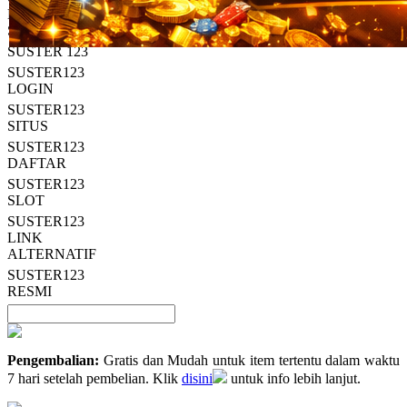
Read
HT OFFICIAL
13
SUSTER123
Reviews.
SUSTER 123
Tautan
halaman
SUSTER123
yang
LOGIN
sama.
SUSTER123
SITUS
SUSTER123
DAFTAR
SUSTER123
SLOT
SUSTER123
LINK
ALTERNATIF
SUSTER123
RESMI
Pengembalian:
Gratis dan Mudah untuk item tertentu dalam waktu
7 hari setelah pembelian. Klik
disini
untuk info lebih lanjut.