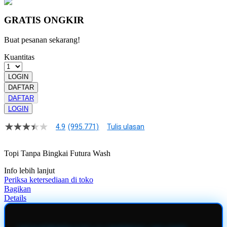
GRATIS ONGKIR
Buat pesanan sekarang!
Kuantitas
LOGIN
DAFTAR
DAFTAR
LOGIN
4.9
(995.771)
Tulis ulasan
4.9
dari
5
Topi Tanpa Bingkai Futura Wash
bintang,
nilai
Info lebih lanjut
rating
rata-
Periksa ketersediaan di toko
rata.
Bagikan
Read
Details
13
Reviews.
Tautan