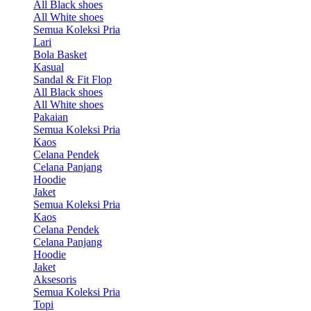
All Black shoes
All White shoes
Semua Koleksi Pria
Lari
Bola Basket
Kasual
Sandal & Fit Flop
All Black shoes
All White shoes
Pakaian
Semua Koleksi Pria
Kaos
Celana Pendek
Celana Panjang
Hoodie
Jaket
Semua Koleksi Pria
Kaos
Celana Pendek
Celana Panjang
Hoodie
Jaket
Aksesoris
Semua Koleksi Pria
Topi