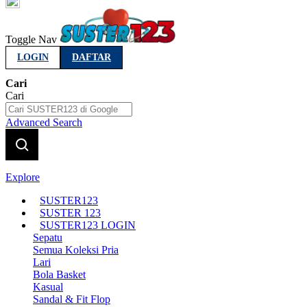
Indonesia
Toggle Nav
LOGIN
DAFTAR
Cari
Cari
Advanced Search
Explore
SUSTER123
SUSTER 123
SUSTER123 LOGIN
Sepatu
Semua Koleksi Pria
Lari
Bola Basket
Kasual
Sandal & Fit Flop