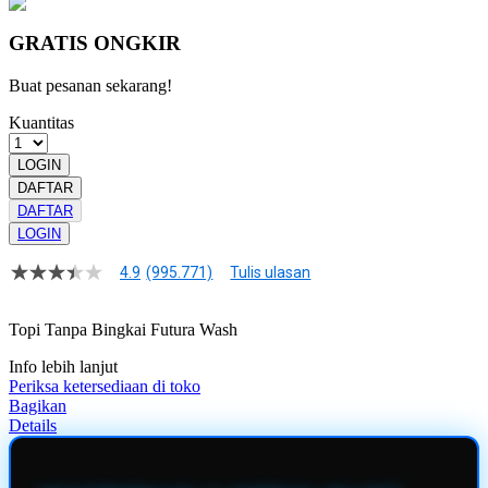
GRATIS ONGKIR
Buat pesanan sekarang!
Kuantitas
LOGIN
DAFTAR
DAFTAR
LOGIN
4.9
(995.771)
Tulis ulasan
4.9
dari
5
Topi Tanpa Bingkai Futura Wash
bintang,
nilai
Info lebih lanjut
rating
rata-
Periksa ketersediaan di toko
rata.
Bagikan
Read
Details
13
Reviews.
Tautan