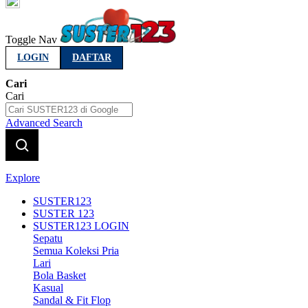
Indonesia
Toggle Nav
LOGIN
DAFTAR
Cari
Cari
Advanced Search
Explore
SUSTER123
SUSTER 123
SUSTER123 LOGIN
Sepatu
Semua Koleksi Pria
Lari
Bola Basket
Kasual
Sandal & Fit Flop