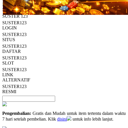
Read
HT OFFICIAL
13
SUSTER123
Reviews.
SUSTER 123
Tautan
halaman
SUSTER123
yang
LOGIN
sama.
SUSTER123
SITUS
SUSTER123
DAFTAR
SUSTER123
SLOT
SUSTER123
LINK
ALTERNATIF
SUSTER123
RESMI
Pengembalian:
Gratis dan Mudah untuk item tertentu dalam waktu
7 hari setelah pembelian. Klik
disini
untuk info lebih lanjut.