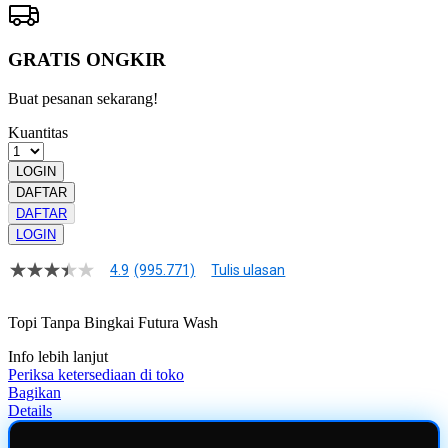
GRATIS ONGKIR
Buat pesanan sekarang!
Kuantitas
LOGIN
DAFTAR
DAFTAR
LOGIN
4.9
(995.771)
Tulis ulasan
4.9
dari
5
Topi Tanpa Bingkai Futura Wash
bintang,
nilai
Info lebih lanjut
rating
rata-
Periksa ketersediaan di toko
rata.
Bagikan
Read
Details
13
Reviews.