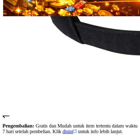
Read
HT OFFICIAL
13
SUSTER123
Reviews.
SUSTER 123
Tautan
halaman
SUSTER123
yang
LOGIN
sama.
SUSTER123
SITUS
SUSTER123
DAFTAR
SUSTER123
SLOT
SUSTER123
LINK
ALTERNATIF
SUSTER123
RESMI
Pengembalian:
Gratis dan Mudah untuk item tertentu dalam waktu
7 hari setelah pembelian. Klik
disini
untuk info lebih lanjut.