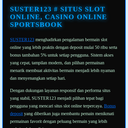
Tautan
halaman
SUSTER123 # SITUS SLOT
yang
sama.
ONLINE, CASINO ONLINE
SPORTSBOOK
SUSTER123
menghadirkan pengalaman bermain slot
online yang lebih praktis dengan deposit mulai 50 ribu serta
bonus tambahan 5% untuk setiap pengguna. Sistem akses
yang cepat, tampilan modern, dan pilihan permainan
menarik membuat aktivitas bermain menjadi lebih nyaman
dan menyenangkan setiap hari.
Dengan dukungan layanan responsif dan performa situs
yang stabil, SUSTER123 menjadi pilihan tepat bagi
pengguna yang mencari situs slot online terpercaya.
Bonus
deposit
yang diberikan juga membantu pemain menikmati
permainan favorit dengan peluang bermain yang lebih