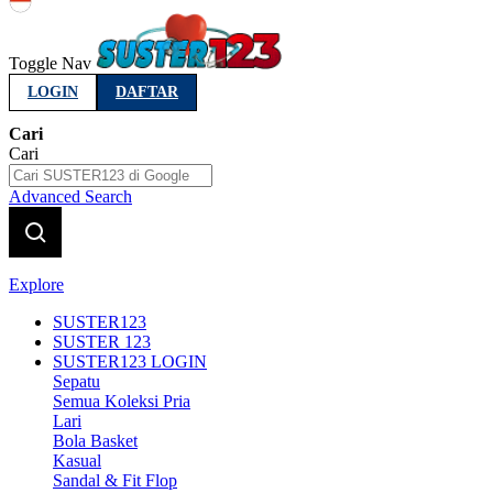
Indonesia
Toggle Nav
LOGIN
DAFTAR
Cari
Cari
Advanced Search
Explore
SUSTER123
SUSTER 123
SUSTER123 LOGIN
Sepatu
Semua Koleksi Pria
Lari
Bola Basket
Kasual
Sandal & Fit Flop