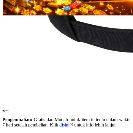
Read
HT OFFICIAL
13
SUSTER123
Reviews.
SUSTER 123
Tautan
halaman
SUSTER123
yang
LOGIN
sama.
SUSTER123
SITUS
SUSTER123
DAFTAR
SUSTER123
SLOT
SUSTER123
LINK
ALTERNATIF
SUSTER123
RESMI
Pengembalian:
Gratis dan Mudah untuk item tertentu dalam waktu
7 hari setelah pembelian. Klik
disini
untuk info lebih lanjut.