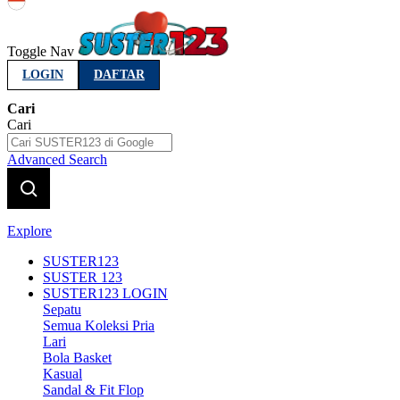
Indonesia
Toggle Nav
LOGIN
DAFTAR
Cari
Cari
Advanced Search
Explore
SUSTER123
SUSTER 123
SUSTER123 LOGIN
Sepatu
Semua Koleksi Pria
Lari
Bola Basket
Kasual
Sandal & Fit Flop