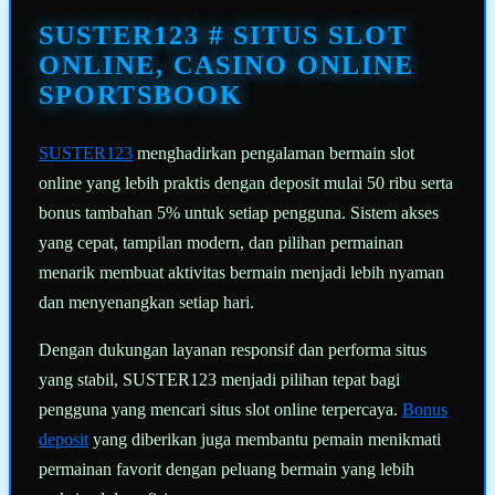
Tautan
halaman
SUSTER123 # SITUS SLOT
yang
sama.
ONLINE, CASINO ONLINE
SPORTSBOOK
SUSTER123
menghadirkan pengalaman bermain slot
online yang lebih praktis dengan deposit mulai 50 ribu serta
bonus tambahan 5% untuk setiap pengguna. Sistem akses
yang cepat, tampilan modern, dan pilihan permainan
menarik membuat aktivitas bermain menjadi lebih nyaman
dan menyenangkan setiap hari.
Dengan dukungan layanan responsif dan performa situs
yang stabil, SUSTER123 menjadi pilihan tepat bagi
pengguna yang mencari situs slot online terpercaya.
Bonus
deposit
yang diberikan juga membantu pemain menikmati
permainan favorit dengan peluang bermain yang lebih