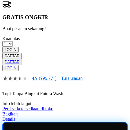
GRATIS ONGKIR
Buat pesanan sekarang!
Kuantitas
LOGIN
DAFTAR
DAFTAR
LOGIN
4.9
(995.771)
Tulis ulasan
4.9
dari
5
Topi Tanpa Bingkai Futura Wash
bintang,
nilai
Info lebih lanjut
rating
rata-
Periksa ketersediaan di toko
rata.
Bagikan
Read
Details
13
Reviews.