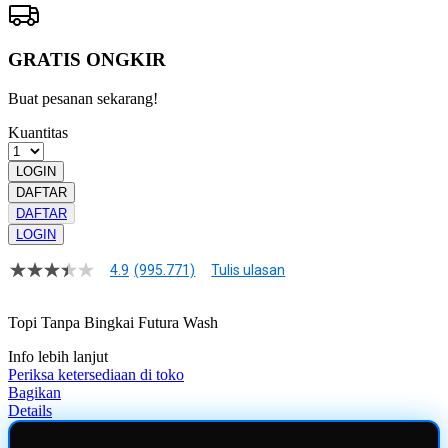
GRATIS ONGKIR
Buat pesanan sekarang!
Kuantitas
LOGIN
DAFTAR
DAFTAR
LOGIN
4.9
(995.771)
Tulis ulasan
4.9
dari
5
Topi Tanpa Bingkai Futura Wash
bintang,
nilai
Info lebih lanjut
rating
rata-
Periksa ketersediaan di toko
rata.
Bagikan
Read
Details
13
Reviews.