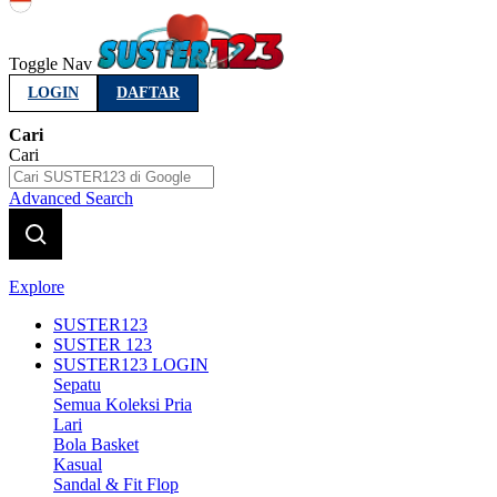
Indonesia
Toggle Nav
LOGIN
DAFTAR
Cari
Cari
Advanced Search
Explore
SUSTER123
SUSTER 123
SUSTER123 LOGIN
Sepatu
Semua Koleksi Pria
Lari
Bola Basket
Kasual
Sandal & Fit Flop