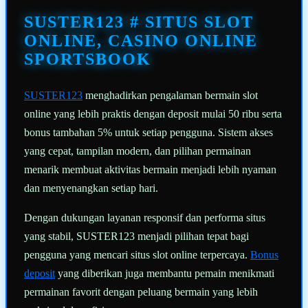
Tautan
halaman
SUSTER123 # SITUS SLOT
yang
sama.
ONLINE, CASINO ONLINE
SPORTSBOOK
SUSTER123
menghadirkan pengalaman bermain slot
online yang lebih praktis dengan deposit mulai 50 ribu serta
bonus tambahan 5% untuk setiap pengguna. Sistem akses
yang cepat, tampilan modern, dan pilihan permainan
menarik membuat aktivitas bermain menjadi lebih nyaman
dan menyenangkan setiap hari.
Dengan dukungan layanan responsif dan performa situs
yang stabil, SUSTER123 menjadi pilihan tepat bagi
pengguna yang mencari situs slot online terpercaya.
Bonus
deposit
yang diberikan juga membantu pemain menikmati
permainan favorit dengan peluang bermain yang lebih