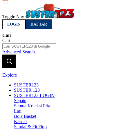
Indonesia
Toggle Nav
LOGIN
DAFTAR
Cari
Cari
Advanced Search
Explore
SUSTER123
SUSTER 123
SUSTER123 LOGIN
Sepatu
Semua Koleksi Pria
Lari
Bola Basket
Kasual
Sandal & Fit Flop