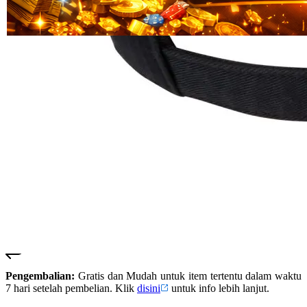
Read
HT OFFICIAL
13
SUSTER123
Reviews.
SUSTER 123
Tautan
halaman
SUSTER123
yang
LOGIN
sama.
SUSTER123
SITUS
SUSTER123
DAFTAR
SUSTER123
SLOT
SUSTER123
LINK
ALTERNATIF
SUSTER123
RESMI
Pengembalian:
Gratis dan Mudah untuk item tertentu dalam waktu
7 hari setelah pembelian. Klik
disini
untuk info lebih lanjut.