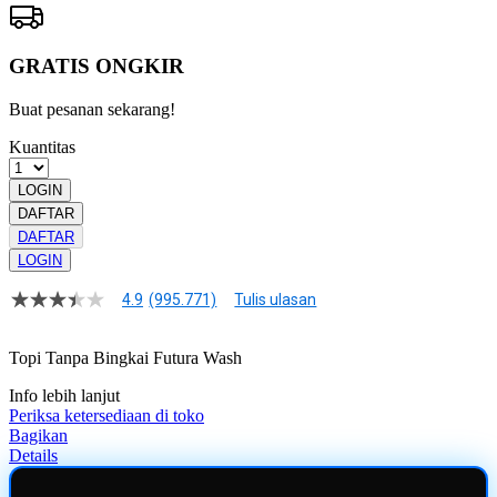
GRATIS ONGKIR
Buat pesanan sekarang!
Kuantitas
LOGIN
DAFTAR
DAFTAR
LOGIN
4.9
(995.771)
Tulis ulasan
4.9
dari
5
Topi Tanpa Bingkai Futura Wash
bintang,
nilai
Info lebih lanjut
rating
rata-
Periksa ketersediaan di toko
rata.
Bagikan
Read
Details
13
Reviews.