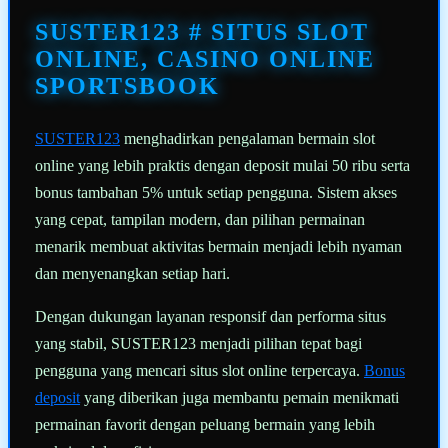
Tautan
halaman
SUSTER123 # SITUS SLOT
yang
sama.
ONLINE, CASINO ONLINE
SPORTSBOOK
SUSTER123
menghadirkan pengalaman bermain slot
online yang lebih praktis dengan deposit mulai 50 ribu serta
bonus tambahan 5% untuk setiap pengguna. Sistem akses
yang cepat, tampilan modern, dan pilihan permainan
menarik membuat aktivitas bermain menjadi lebih nyaman
dan menyenangkan setiap hari.
Dengan dukungan layanan responsif dan performa situs
yang stabil, SUSTER123 menjadi pilihan tepat bagi
pengguna yang mencari situs slot online terpercaya.
Bonus
deposit
yang diberikan juga membantu pemain menikmati
permainan favorit dengan peluang bermain yang lebih