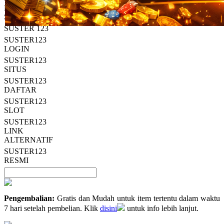
Read
HT OFFICIAL
13
SUSTER123
Reviews.
SUSTER 123
Tautan
halaman
SUSTER123
yang
LOGIN
sama.
SUSTER123
SITUS
SUSTER123
DAFTAR
SUSTER123
SLOT
SUSTER123
LINK
ALTERNATIF
SUSTER123
RESMI
Pengembalian:
Gratis dan Mudah untuk item tertentu dalam waktu
7 hari setelah pembelian. Klik
disini
untuk info lebih lanjut.