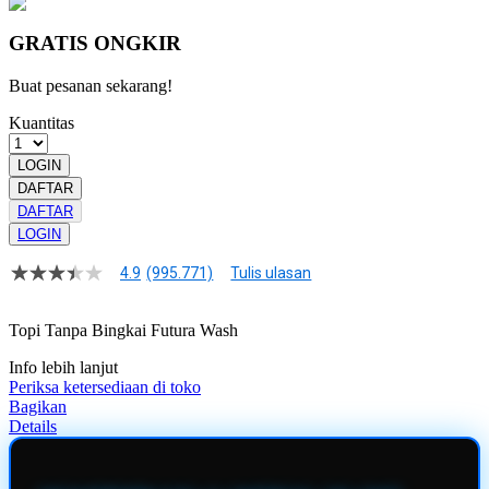
GRATIS ONGKIR
Buat pesanan sekarang!
Kuantitas
LOGIN
DAFTAR
DAFTAR
LOGIN
4.9
(995.771)
Tulis ulasan
4.9
dari
5
Topi Tanpa Bingkai Futura Wash
bintang,
nilai
Info lebih lanjut
rating
rata-
Periksa ketersediaan di toko
rata.
Bagikan
Read
Details
13
Reviews.
Tautan