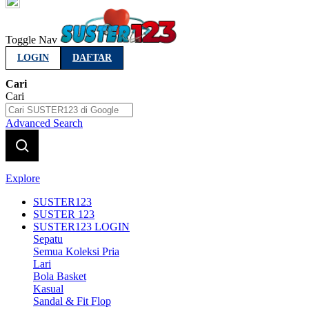
Indonesia
Toggle Nav
LOGIN
DAFTAR
Cari
Cari
Advanced Search
Explore
SUSTER123
SUSTER 123
SUSTER123 LOGIN
Sepatu
Semua Koleksi Pria
Lari
Bola Basket
Kasual
Sandal & Fit Flop