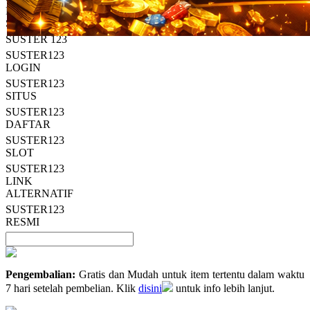
Read
HT OFFICIAL
13
SUSTER123
Reviews.
SUSTER 123
Tautan
halaman
SUSTER123
yang
LOGIN
sama.
SUSTER123
SITUS
SUSTER123
DAFTAR
SUSTER123
SLOT
SUSTER123
LINK
ALTERNATIF
SUSTER123
RESMI
Pengembalian:
Gratis dan Mudah untuk item tertentu dalam waktu
7 hari setelah pembelian. Klik
disini
untuk info lebih lanjut.