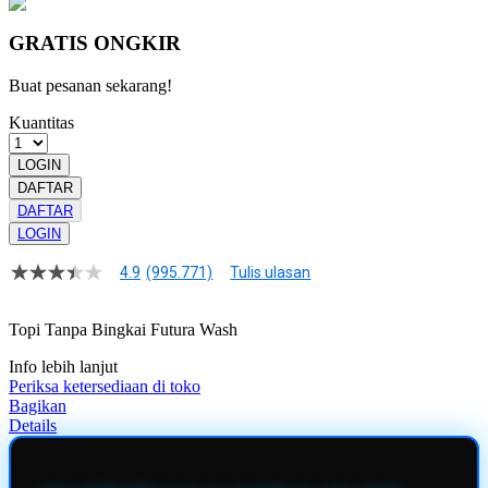
GRATIS ONGKIR
Buat pesanan sekarang!
Kuantitas
LOGIN
DAFTAR
DAFTAR
LOGIN
4.9
(995.771)
Tulis ulasan
4.9
dari
5
Topi Tanpa Bingkai Futura Wash
bintang,
nilai
Info lebih lanjut
rating
rata-
Periksa ketersediaan di toko
rata.
Bagikan
Read
Details
13
Reviews.
Tautan