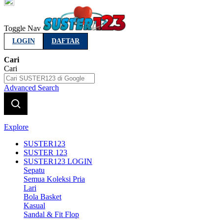
Indonesia
Toggle Nav
LOGIN
DAFTAR
Cari
Cari
Advanced Search
Explore
SUSTER123
SUSTER 123
SUSTER123 LOGIN
Sepatu
Semua Koleksi Pria
Lari
Bola Basket
Kasual
Sandal & Fit Flop