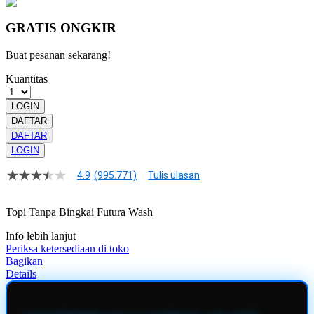
GRATIS ONGKIR
Buat pesanan sekarang!
Kuantitas
LOGIN
DAFTAR
DAFTAR
LOGIN
4.9
(995.771)
Tulis ulasan
4.9
dari
5
Topi Tanpa Bingkai Futura Wash
bintang,
nilai
Info lebih lanjut
rating
rata-
Periksa ketersediaan di toko
rata.
Bagikan
Read
Details
13
Reviews.
Tautan