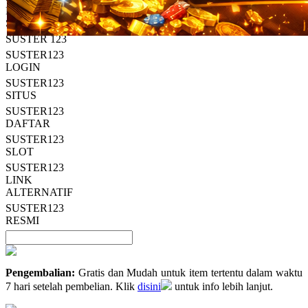
Read
HT OFFICIAL
13
SUSTER123
Reviews.
SUSTER 123
Tautan
halaman
SUSTER123
yang
LOGIN
sama.
SUSTER123
SITUS
SUSTER123
DAFTAR
SUSTER123
SLOT
SUSTER123
LINK
ALTERNATIF
SUSTER123
RESMI
Pengembalian:
Gratis dan Mudah untuk item tertentu dalam waktu
7 hari setelah pembelian. Klik
disini
untuk info lebih lanjut.