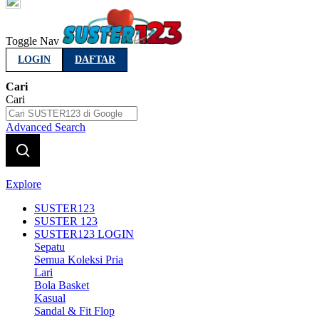
Indonesia
Toggle Nav
LOGIN
DAFTAR
Cari
Cari
Advanced Search
Explore
SUSTER123
SUSTER 123
SUSTER123 LOGIN
Sepatu
Semua Koleksi Pria
Lari
Bola Basket
Kasual
Sandal & Fit Flop