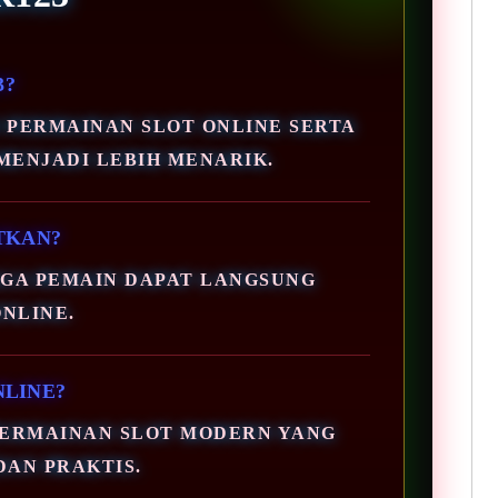
3?
I PERMAINAN SLOT ONLINE SERTA
ENJADI LEBIH MENARIK.
TKAN?
GGA PEMAIN DAPAT LANGSUNG
NLINE.
NLINE?
 PERMAINAN SLOT MODERN YANG
AN PRAKTIS.