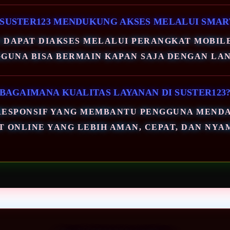
SUSTER123 MENDUKUNG AKSES MELALUI SMA
23 DAPAT DIAKSES MELALUI PERANGKAT MOBI
GUNA BISA BERMAIN KAPAN SAJA DENGAN LA
BAGAIMANA KUALITAS LAYANAN DI SUSTER123
 RESPONSIF YANG MEMBANTU PENGGUNA MEN
T ONLINE YANG LEBIH AMAN, CEPAT, DAN NYA