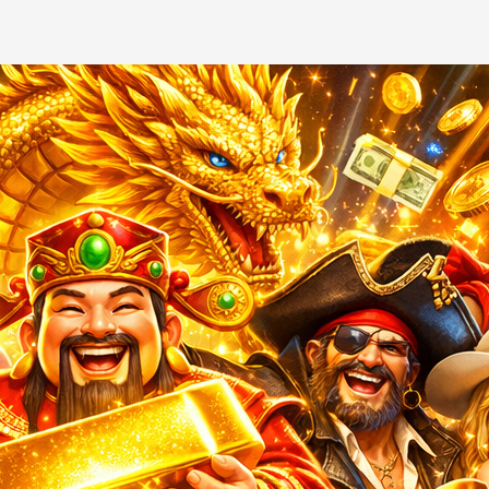
SUSTER
SUSTER
ONLIN
BONUS 
|
2514-H1N03
Rp. 10
4.
4.5
dari
5
Topi Tanpa B
bintang,
nilai
Info lebih lan
rating
rata-