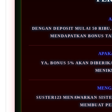
A
DENGAN DEPOSIT MULAI 50 RIBU
MENDAPATKAN BONUS TA
APAK
YA, BONUS 5% AKAN DIBERI
MENIK
MENGA
SUSTER123 MENAWARKAN SISTE
MEMBUAT PE