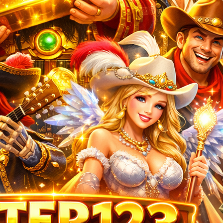
rata.
dalam stok
Read
HT OFFICI
13
Reviews.
SUSTER123
Tautan
SUSTER 12
halaman
yang
SUSTER123
sama.
LOGIN
SUSTER123
SITUS
SUSTER123
DAFTAR
SUSTER123
SLOT
SUSTER123
LINK
ALTERNAT
SUSTER123
RESMI
Pengembalia