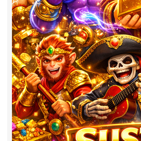
Skip to the beginning of the images gallery