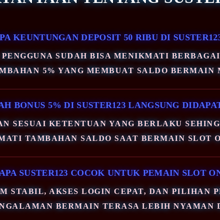
PA KEUNTUNGAN DEPOSIT 50 RIBU DI SUSTER12
, PENGGUNA SUDAH BISA MENIKMATI BERBAGA
MBAHAN 5% YANG MEMBUAT SALDO BERMAIN M
AH BONUS 5% DI SUSTER123 LANGSUNG DIDAPA
KAN SESUAI KETENTUAN YANG BERLAKU SEHIN
MATI TAMBAHAN SALDO SAAT BERMAIN SLOT O
PA SUSTER123 COCOK UNTUK PEMAIN SLOT O
M STABIL, AKSES LOGIN CEPAT, DAN PILIHAN
NGALAMAN BERMAIN TERASA LEBIH NYAMAN D