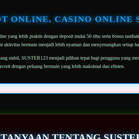
LOT ONLINE, CASINO ONLIN
ne yang lebih praktis dengan deposit mulai 50 ribu serta bonus tamba
 aktivitas bermain menjadi lebih nyaman dan menyenangkan setiap ha
ang stabil, SUSTER123 menjadi pilihan tepat bagi pengguna yang menca
orit dengan peluang bermain yang lebih maksimal dan efisien.
TANYAAN TENTANG SUSTE