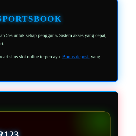
E SPORTSBOOK
han 5% untuk setiap pengguna. Sistem akses yang cepat,
ri.
ri situs slot online terpercaya.
Bonus deposit
yang
R123