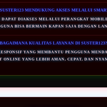
SUSTER123 MENDUKUNG AKSES MELALUI SMA
23 DAPAT DIAKSES MELALUI PERANGKAT MOBI
GUNA BISA BERMAIN KAPAN SAJA DENGAN LA
BAGAIMANA KUALITAS LAYANAN DI SUSTER123
 RESPONSIF YANG MEMBANTU PENGGUNA MEN
T ONLINE YANG LEBIH AMAN, CEPAT, DAN NYA