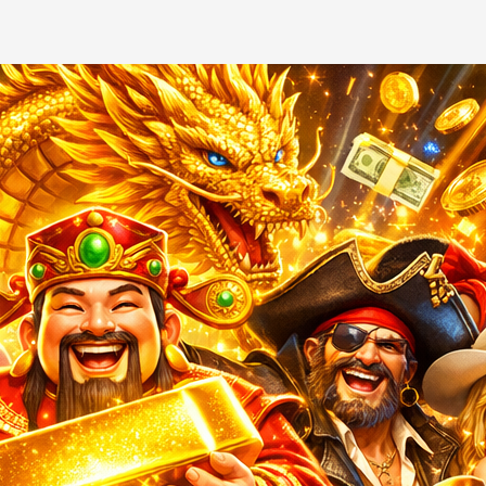
SUSTER
SUSTER
ONLIN
BONUS 
|
2514-H1N03
Rp. 10
4.
4.5
dari
5
Topi Tanpa B
bintang,
nilai
Info lebih lan
rating
rata-