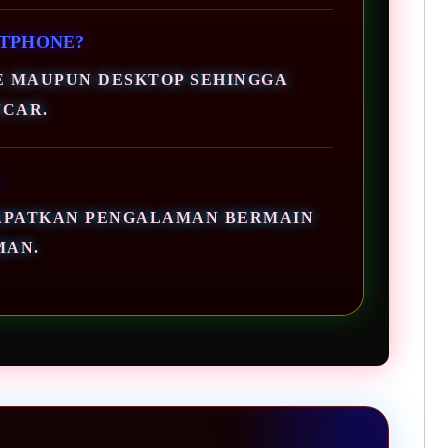
RTPHONE?
LE MAUPUN DESKTOP SEHINGGA
NCAR.
?
DAPATKAN PENGALAMAN BERMAIN
MAN.