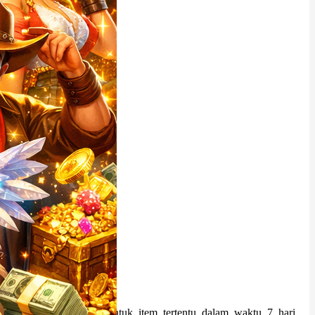
AL
3
IF
n:
Gratis dan Mudah untuk item tertentu dalam waktu 7 hari