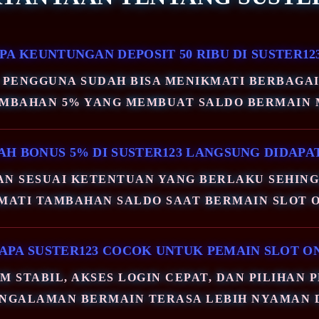
PA KEUNTUNGAN DEPOSIT 50 RIBU DI SUSTER12
, PENGGUNA SUDAH BISA MENIKMATI BERBAGA
MBAHAN 5% YANG MEMBUAT SALDO BERMAIN M
AH BONUS 5% DI SUSTER123 LANGSUNG DIDAPA
KAN SESUAI KETENTUAN YANG BERLAKU SEHIN
MATI TAMBAHAN SALDO SAAT BERMAIN SLOT O
PA SUSTER123 COCOK UNTUK PEMAIN SLOT O
M STABIL, AKSES LOGIN CEPAT, DAN PILIHAN
NGALAMAN BERMAIN TERASA LEBIH NYAMAN D