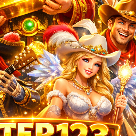
rata.
dalam stok
Read
HT OFFICI
13
Reviews.
SUSTER123
Tautan
SUSTER 12
halaman
yang
SUSTER123
sama.
LOGIN
SUSTER123
SITUS
SUSTER123
DAFTAR
SUSTER123
SLOT
SUSTER123
LINK
ALTERNAT
SUSTER123
RESMI
Pengembalia