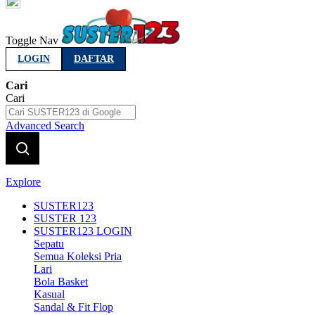
Indonesia
Toggle Nav
LOGIN
DAFTAR
Cari
Cari
Advanced Search
Explore
SUSTER123
SUSTER 123
SUSTER123 LOGIN
Sepatu
Semua Koleksi Pria
Lari
Bola Basket
Kasual
Sandal & Fit Flop