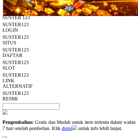
Read
HT OFFICIAL
13
SUSTER123
Reviews.
SUSTER 123
Tautan
halaman
SUSTER123
yang
LOGIN
sama.
SUSTER123
SITUS
SUSTER123
DAFTAR
SUSTER123
SLOT
SUSTER123
LINK
ALTERNATIF
SUSTER123
RESMI
Pengembalian:
Gratis dan Mudah untuk item tertentu dalam waktu
7 hari setelah pembelian. Klik
disini
untuk info lebih lanjut.