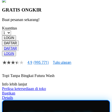
GRATIS ONGKIR
Buat pesanan sekarang!
Kuantitas
LOGIN
DAFTAR
DAFTAR
LOGIN
4.9
(995.771)
Tulis ulasan
4.9
dari
5
Topi Tanpa Bingkai Futura Wash
bintang,
nilai
Info lebih lanjut
rating
rata-
Periksa ketersediaan di toko
rata.
Bagikan
Read
Details
13
Reviews.
Tautan