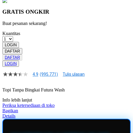
GRATIS ONGKIR
Buat pesanan sekarang!
Kuantitas
LOGIN
DAFTAR
DAFTAR
LOGIN
4.9
(995.771)
Tulis ulasan
4.9
dari
5
Topi Tanpa Bingkai Futura Wash
bintang,
nilai
Info lebih lanjut
rating
rata-
Periksa ketersediaan di toko
rata.
Bagikan
Read
Details
13
Reviews.
Tautan