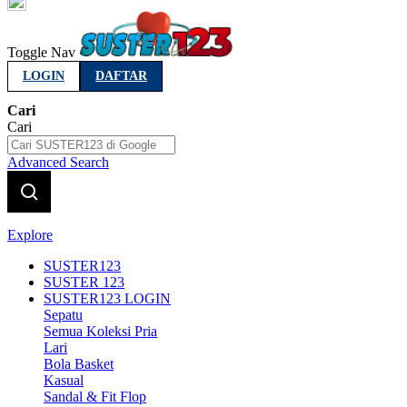
Indonesia
Toggle Nav
LOGIN
DAFTAR
Cari
Cari
Advanced Search
Explore
SUSTER123
SUSTER 123
SUSTER123 LOGIN
Sepatu
Semua Koleksi Pria
Lari
Bola Basket
Kasual
Sandal & Fit Flop