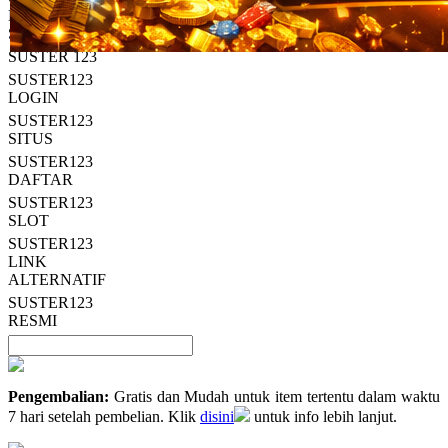
Read
HT OFFICIAL
13
SUSTER123
Reviews.
SUSTER 123
Tautan
halaman
SUSTER123
yang
LOGIN
sama.
SUSTER123
SITUS
SUSTER123
DAFTAR
SUSTER123
SLOT
SUSTER123
LINK
ALTERNATIF
SUSTER123
RESMI
Pengembalian:
Gratis dan Mudah untuk item tertentu dalam waktu
7 hari setelah pembelian. Klik
disini
untuk info lebih lanjut.