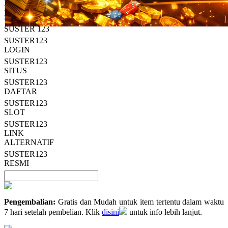
Read
HT OFFICIAL
13
SUSTER123
Reviews.
SUSTER 123
Tautan
halaman
SUSTER123
yang
LOGIN
sama.
SUSTER123
SITUS
SUSTER123
DAFTAR
SUSTER123
SLOT
SUSTER123
LINK
ALTERNATIF
SUSTER123
RESMI
Pengembalian:
Gratis dan Mudah untuk item tertentu dalam waktu
7 hari setelah pembelian. Klik
disini
untuk info lebih lanjut.