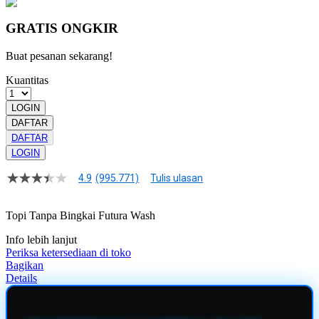
GRATIS ONGKIR
Buat pesanan sekarang!
Kuantitas
LOGIN
DAFTAR
DAFTAR
LOGIN
4.9
(995.771)
Tulis ulasan
4.9
dari
5
Topi Tanpa Bingkai Futura Wash
bintang,
nilai
Info lebih lanjut
rating
rata-
Periksa ketersediaan di toko
rata.
Bagikan
Read
Details
13
Reviews.
Tautan