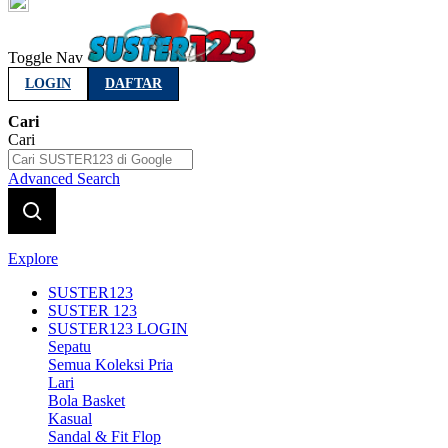
Indonesia
Toggle Nav
LOGIN
DAFTAR
Cari
Cari
Advanced Search
Explore
SUSTER123
SUSTER 123
SUSTER123 LOGIN
Sepatu
Semua Koleksi Pria
Lari
Bola Basket
Kasual
Sandal & Fit Flop