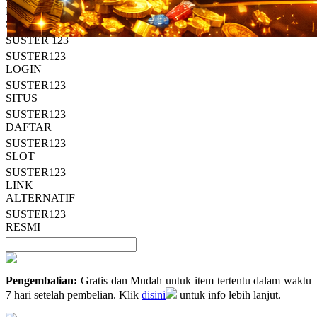
Read
HT OFFICIAL
13
SUSTER123
Reviews.
SUSTER 123
Tautan
halaman
SUSTER123
yang
LOGIN
sama.
SUSTER123
SITUS
SUSTER123
DAFTAR
SUSTER123
SLOT
SUSTER123
LINK
ALTERNATIF
SUSTER123
RESMI
Pengembalian:
Gratis dan Mudah untuk item tertentu dalam waktu
7 hari setelah pembelian. Klik
disini
untuk info lebih lanjut.