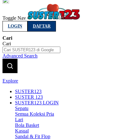
Indonesia
Toggle Nav
LOGIN
DAFTAR
Cari
Cari
Advanced Search
Explore
SUSTER123
SUSTER 123
SUSTER123 LOGIN
Sepatu
Semua Koleksi Pria
Lari
Bola Basket
Kasual
Sandal & Fit Flop