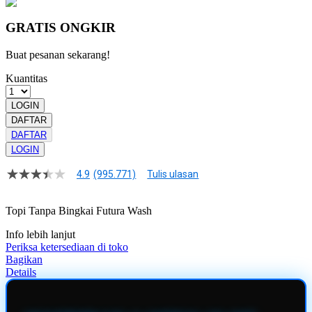
GRATIS ONGKIR
Buat pesanan sekarang!
Kuantitas
LOGIN
DAFTAR
DAFTAR
LOGIN
4.9
(995.771)
Tulis ulasan
4.9
dari
5
Topi Tanpa Bingkai Futura Wash
bintang,
nilai
Info lebih lanjut
rating
rata-
Periksa ketersediaan di toko
rata.
Bagikan
Read
Details
13
Reviews.
Tautan