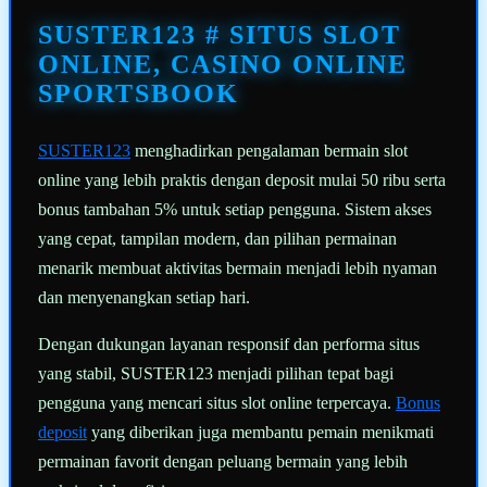
Tautan
halaman
SUSTER123 # SITUS SLOT
yang
sama.
ONLINE, CASINO ONLINE
SPORTSBOOK
SUSTER123
menghadirkan pengalaman bermain slot
online yang lebih praktis dengan deposit mulai 50 ribu serta
bonus tambahan 5% untuk setiap pengguna. Sistem akses
yang cepat, tampilan modern, dan pilihan permainan
menarik membuat aktivitas bermain menjadi lebih nyaman
dan menyenangkan setiap hari.
Dengan dukungan layanan responsif dan performa situs
yang stabil, SUSTER123 menjadi pilihan tepat bagi
pengguna yang mencari situs slot online terpercaya.
Bonus
deposit
yang diberikan juga membantu pemain menikmati
permainan favorit dengan peluang bermain yang lebih