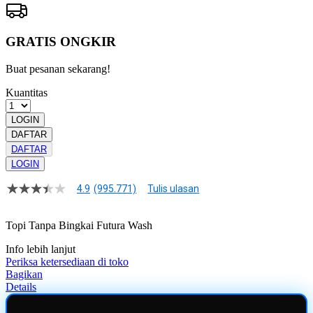
GRATIS ONGKIR
Buat pesanan sekarang!
Kuantitas
LOGIN
DAFTAR
DAFTAR
LOGIN
4.9
(995.771)
Tulis ulasan
4.9
dari
5
Topi Tanpa Bingkai Futura Wash
bintang,
nilai
Info lebih lanjut
rating
rata-
Periksa ketersediaan di toko
rata.
Bagikan
Read
Details
13
Reviews.