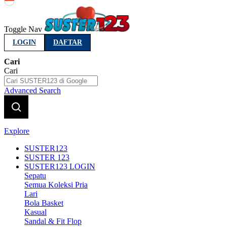
Indonesia
Toggle Nav
LOGIN
DAFTAR
Cari
Cari
Advanced Search
Explore
SUSTER123
SUSTER 123
SUSTER123 LOGIN
Sepatu
Semua Koleksi Pria
Lari
Bola Basket
Kasual
Sandal & Fit Flop