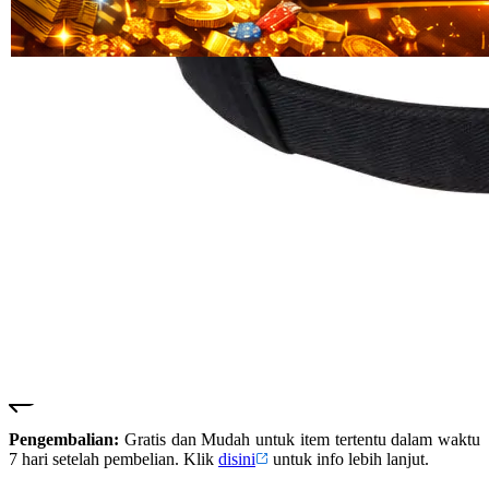
Read
HT OFFICIAL
13
SUSTER123
Reviews.
SUSTER 123
Tautan
halaman
SUSTER123
yang
LOGIN
sama.
SUSTER123
SITUS
SUSTER123
DAFTAR
SUSTER123
SLOT
SUSTER123
LINK
ALTERNATIF
SUSTER123
RESMI
Pengembalian:
Gratis dan Mudah untuk item tertentu dalam waktu
7 hari setelah pembelian. Klik
disini
untuk info lebih lanjut.