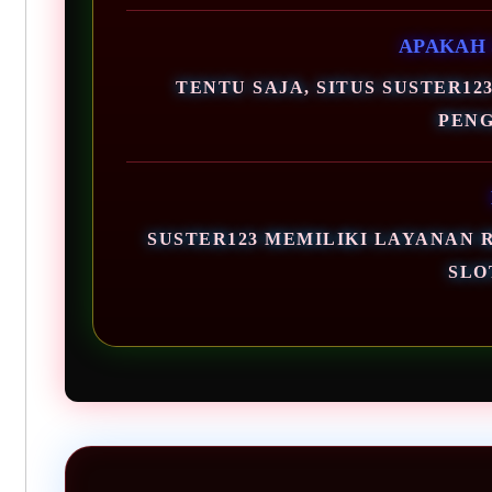
APAKAH 
TENTU SAJA, SITUS SUSTER1
PENG
SUSTER123 MEMILIKI LAYANAN
SLO