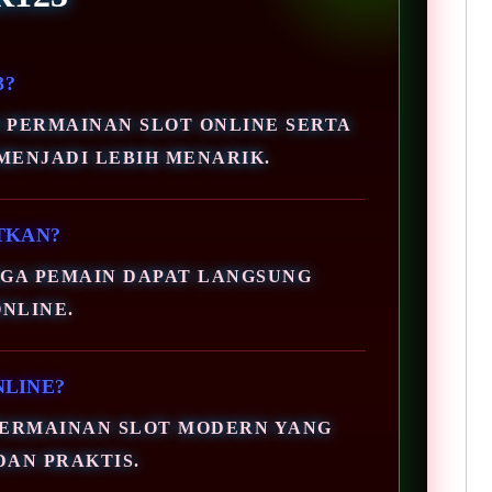
3?
I PERMAINAN SLOT ONLINE SERTA
ENJADI LEBIH MENARIK.
TKAN?
GGA PEMAIN DAPAT LANGSUNG
NLINE.
NLINE?
 PERMAINAN SLOT MODERN YANG
AN PRAKTIS.