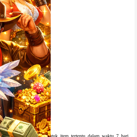
AL
3
IF
n:
Gratis dan Mudah untuk item tertentu dalam waktu 7 hari