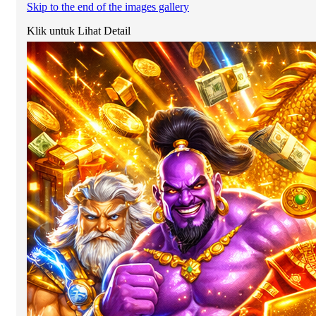
Skip to the end of the images gallery
Klik untuk Lihat Detail