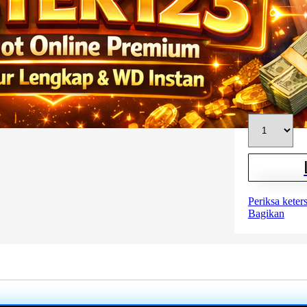
setelah pembe
GRATIS 
Buat pesanan
Periksa keter
Bagikan