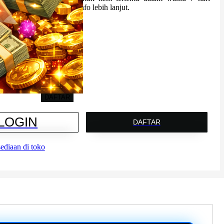
lian. Klik
disini
untuk info lebih lanjut.
ONGKIR
 sekarang!
LOGIN
DAFTAR
LOGIN
DAFTAR
sediaan di toko