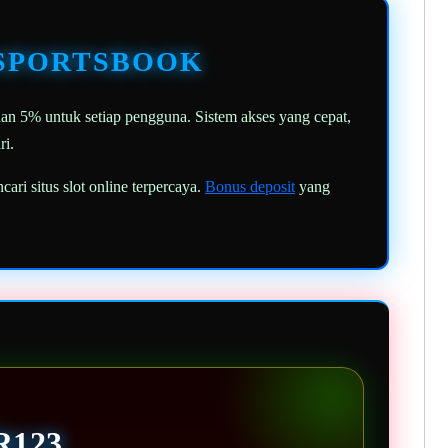
E SPORTSBOOK
han 5% untuk setiap pengguna. Sistem akses yang cepat,
ri.
ri situs slot online terpercaya.
Bonus deposit
yang
R123