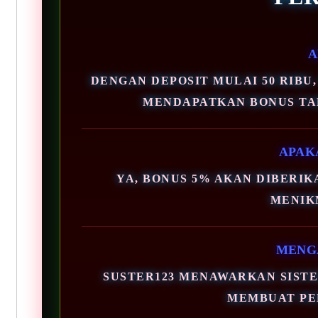
A
DENGAN DEPOSIT MULAI 50 RIBU
MENDAPATKAN BONUS TA
APAK
YA, BONUS 5% AKAN DIBERI
MENIK
MENGA
SUSTER123 MENAWARKAN SISTE
MEMBUAT PE