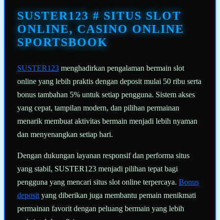
Tautan
halaman
SUSTER123 # SITUS SLOT
yang
sama.
ONLINE, CASINO ONLINE
SPORTSBOOK
SUSTER123
menghadirkan pengalaman bermain slot
online yang lebih praktis dengan deposit mulai 50 ribu serta
bonus tambahan 5% untuk setiap pengguna. Sistem akses
yang cepat, tampilan modern, dan pilihan permainan
menarik membuat aktivitas bermain menjadi lebih nyaman
dan menyenangkan setiap hari.
Dengan dukungan layanan responsif dan performa situs
yang stabil, SUSTER123 menjadi pilihan tepat bagi
pengguna yang mencari situs slot online terpercaya.
Bonus
deposit
yang diberikan juga membantu pemain menikmati
permainan favorit dengan peluang bermain yang lebih