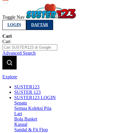
Indonesia
Toggle Nav
LOGIN
DAFTAR
Cari
Cari
Advanced Search
Explore
SUSTER123
SUSTER 123
SUSTER123 LOGIN
Sepatu
Semua Koleksi Pria
Lari
Bola Basket
Kasual
Sandal & Fit Flop