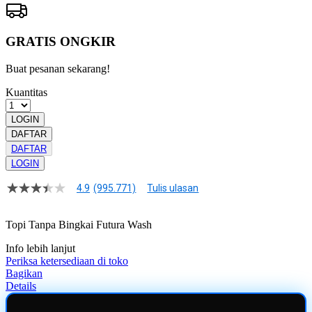
GRATIS ONGKIR
Buat pesanan sekarang!
Kuantitas
LOGIN
DAFTAR
DAFTAR
LOGIN
4.9
(995.771)
Tulis ulasan
4.9
dari
5
Topi Tanpa Bingkai Futura Wash
bintang,
nilai
Info lebih lanjut
rating
rata-
Periksa ketersediaan di toko
rata.
Bagikan
Read
Details
13
Reviews.