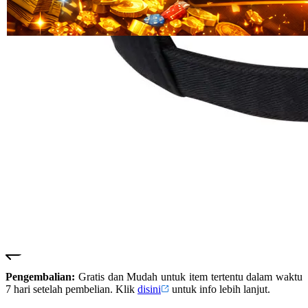
Read
HT OFFICIAL
13
SUSTER123
Reviews.
SUSTER 123
Tautan
halaman
SUSTER123
yang
LOGIN
sama.
SUSTER123
SITUS
SUSTER123
DAFTAR
SUSTER123
SLOT
SUSTER123
LINK
ALTERNATIF
SUSTER123
RESMI
Pengembalian:
Gratis dan Mudah untuk item tertentu dalam waktu
7 hari setelah pembelian. Klik
disini
untuk info lebih lanjut.