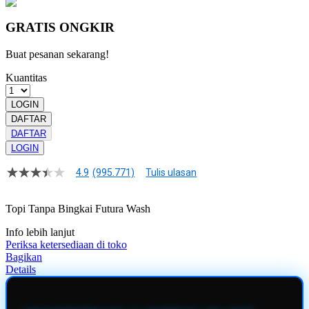
GRATIS ONGKIR
Buat pesanan sekarang!
Kuantitas
LOGIN
DAFTAR
DAFTAR
LOGIN
4.9
(995.771)
Tulis ulasan
4.9
dari
5
Topi Tanpa Bingkai Futura Wash
bintang,
nilai
Info lebih lanjut
rating
rata-
Periksa ketersediaan di toko
rata.
Bagikan
Read
Details
13
Reviews.
Tautan