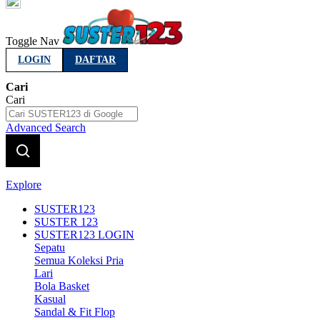
Indonesia
Toggle Nav
LOGIN
DAFTAR
Cari
Cari
Advanced Search
Explore
SUSTER123
SUSTER 123
SUSTER123 LOGIN
Sepatu
Semua Koleksi Pria
Lari
Bola Basket
Kasual
Sandal & Fit Flop