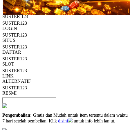
Read
HT OFFICIAL
13
SUSTER123
Reviews.
SUSTER 123
Tautan
halaman
SUSTER123
yang
LOGIN
sama.
SUSTER123
SITUS
SUSTER123
DAFTAR
SUSTER123
SLOT
SUSTER123
LINK
ALTERNATIF
SUSTER123
RESMI
Pengembalian:
Gratis dan Mudah untuk item tertentu dalam waktu
7 hari setelah pembelian. Klik
disini
untuk info lebih lanjut.