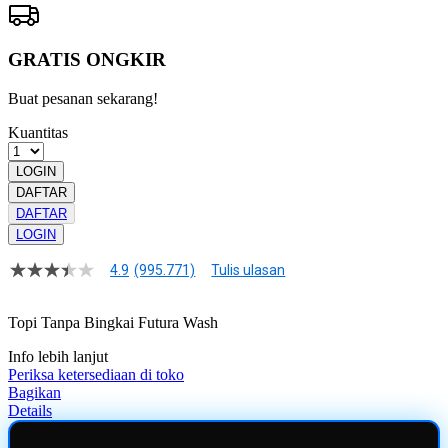
GRATIS ONGKIR
Buat pesanan sekarang!
Kuantitas
LOGIN
DAFTAR
DAFTAR
LOGIN
4.9
(995.771)
Tulis ulasan
4.9
dari
5
Topi Tanpa Bingkai Futura Wash
bintang,
nilai
Info lebih lanjut
rating
rata-
Periksa ketersediaan di toko
rata.
Bagikan
Read
Details
13
Reviews.