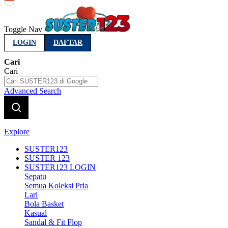
Indonesia
Toggle Nav
LOGIN
DAFTAR
Cari
Cari
Advanced Search
Explore
SUSTER123
SUSTER 123
SUSTER123 LOGIN
Sepatu
Semua Koleksi Pria
Lari
Bola Basket
Kasual
Sandal & Fit Flop