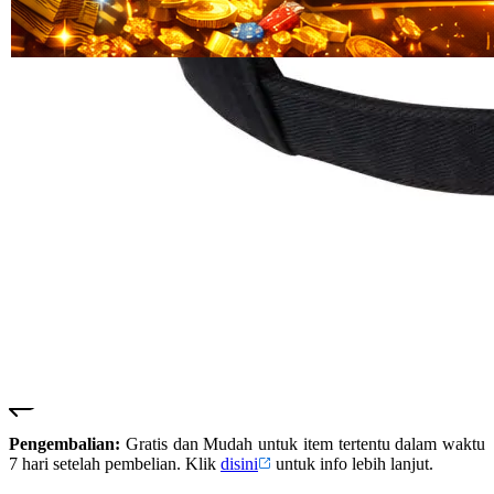
Read
HT OFFICIAL
13
SUSTER123
Reviews.
SUSTER 123
Tautan
halaman
SUSTER123
yang
LOGIN
sama.
SUSTER123
SITUS
SUSTER123
DAFTAR
SUSTER123
SLOT
SUSTER123
LINK
ALTERNATIF
SUSTER123
RESMI
Pengembalian:
Gratis dan Mudah untuk item tertentu dalam waktu
7 hari setelah pembelian. Klik
disini
untuk info lebih lanjut.