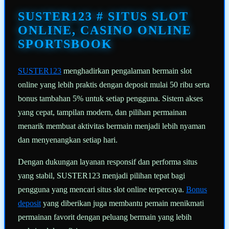
Tautan
halaman
SUSTER123 # SITUS SLOT
yang
sama.
ONLINE, CASINO ONLINE
SPORTSBOOK
SUSTER123
menghadirkan pengalaman bermain slot
online yang lebih praktis dengan deposit mulai 50 ribu serta
bonus tambahan 5% untuk setiap pengguna. Sistem akses
yang cepat, tampilan modern, dan pilihan permainan
menarik membuat aktivitas bermain menjadi lebih nyaman
dan menyenangkan setiap hari.
Dengan dukungan layanan responsif dan performa situs
yang stabil, SUSTER123 menjadi pilihan tepat bagi
pengguna yang mencari situs slot online terpercaya.
Bonus
deposit
yang diberikan juga membantu pemain menikmati
permainan favorit dengan peluang bermain yang lebih