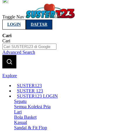
Indonesia
Toggle Nav
LOGIN
DAFTAR
Cari
Cari
Advanced Search
Explore
SUSTER123
SUSTER 123
SUSTER123 LOGIN
Sepatu
Semua Koleksi Pria
Lari
Bola Basket
Kasual
Sandal & Fit Flop