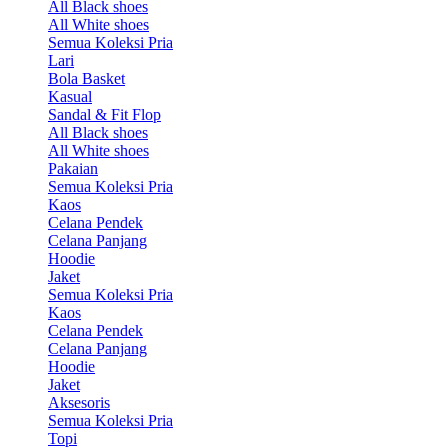
All Black shoes
All White shoes
Semua Koleksi Pria
Lari
Bola Basket
Kasual
Sandal & Fit Flop
All Black shoes
All White shoes
Pakaian
Semua Koleksi Pria
Kaos
Celana Pendek
Celana Panjang
Hoodie
Jaket
Semua Koleksi Pria
Kaos
Celana Pendek
Celana Panjang
Hoodie
Jaket
Aksesoris
Semua Koleksi Pria
Topi