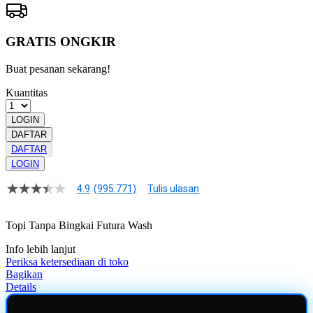
GRATIS ONGKIR
Buat pesanan sekarang!
Kuantitas
LOGIN
DAFTAR
DAFTAR
LOGIN
4.9
(995.771)
Tulis ulasan
4.9
dari
5
Topi Tanpa Bingkai Futura Wash
bintang,
nilai
Info lebih lanjut
rating
rata-
Periksa ketersediaan di toko
rata.
Bagikan
Read
Details
13
Reviews.