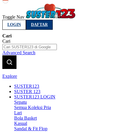
Indonesia
Toggle Nav
LOGIN
DAFTAR
Cari
Cari
Advanced Search
Explore
SUSTER123
SUSTER 123
SUSTER123 LOGIN
Sepatu
Semua Koleksi Pria
Lari
Bola Basket
Kasual
Sandal & Fit Flop