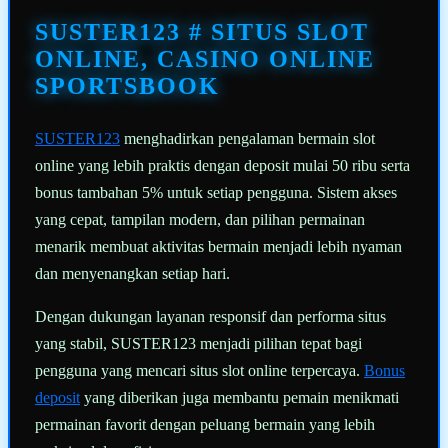
Tautan
halaman
SUSTER123 # SITUS SLOT
yang
sama.
ONLINE, CASINO ONLINE
SPORTSBOOK
SUSTER123
menghadirkan pengalaman bermain slot
online yang lebih praktis dengan deposit mulai 50 ribu serta
bonus tambahan 5% untuk setiap pengguna. Sistem akses
yang cepat, tampilan modern, dan pilihan permainan
menarik membuat aktivitas bermain menjadi lebih nyaman
dan menyenangkan setiap hari.
Dengan dukungan layanan responsif dan performa situs
yang stabil, SUSTER123 menjadi pilihan tepat bagi
pengguna yang mencari situs slot online terpercaya.
Bonus
deposit
yang diberikan juga membantu pemain menikmati
permainan favorit dengan peluang bermain yang lebih