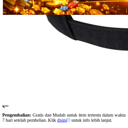
Read
HT OFFICIAL
13
SUSTER123
Reviews.
SUSTER 123
Tautan
halaman
SUSTER123
yang
LOGIN
sama.
SUSTER123
SITUS
SUSTER123
DAFTAR
SUSTER123
SLOT
SUSTER123
LINK
ALTERNATIF
SUSTER123
RESMI
Pengembalian:
Gratis dan Mudah untuk item tertentu dalam waktu
7 hari setelah pembelian. Klik
disini
untuk info lebih lanjut.