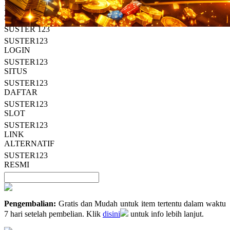
Read
HT OFFICIAL
13
SUSTER123
Reviews.
SUSTER 123
Tautan
halaman
SUSTER123
yang
LOGIN
sama.
SUSTER123
SITUS
SUSTER123
DAFTAR
SUSTER123
SLOT
SUSTER123
LINK
ALTERNATIF
SUSTER123
RESMI
Pengembalian:
Gratis dan Mudah untuk item tertentu dalam waktu
7 hari setelah pembelian. Klik
disini
untuk info lebih lanjut.