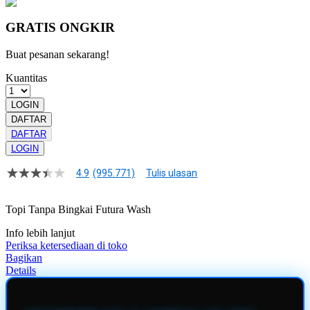
GRATIS ONGKIR
Buat pesanan sekarang!
Kuantitas
LOGIN
DAFTAR
DAFTAR
LOGIN
4.9
(995.771)
Tulis ulasan
4.9
dari
5
Topi Tanpa Bingkai Futura Wash
bintang,
nilai
Info lebih lanjut
rating
rata-
Periksa ketersediaan di toko
rata.
Bagikan
Read
Details
13
Reviews.
Tautan