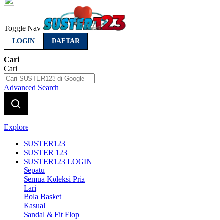
Indonesia
Toggle Nav
LOGIN
DAFTAR
Cari
Cari
Advanced Search
Explore
SUSTER123
SUSTER 123
SUSTER123 LOGIN
Sepatu
Semua Koleksi Pria
Lari
Bola Basket
Kasual
Sandal & Fit Flop